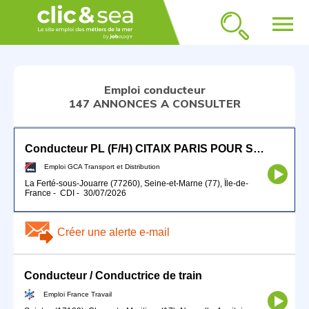
menu
Emploi conducteur
147 ANNONCES A CONSULTER
Conducteur PL (F/H) CITAIX PARIS POUR SEPTEMBRE 2026
Emploi GCA Transport et Distribution
La Ferté-sous-Jouarre (77260), Seine-et-Marne (77), Île-de-
France
-
CDI
-
30/07/2026
Créer une alerte e-mail
Conducteur / Conductrice de train
Emploi France Travail