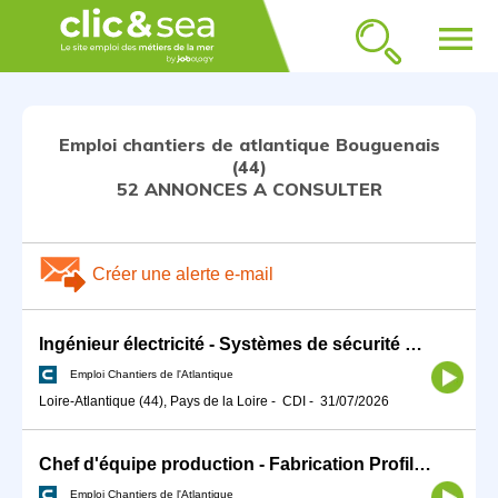
menu
Emploi chantiers de atlantique Bouguenais
(44)
52 ANNONCES A CONSULTER
Créer une alerte e-mail
Ingénieur électricité - Systèmes de sécurité H/F
Emploi Chantiers de l'Atlantique
Loire-Atlantique (44), Pays de la Loire
-
CDI
-
31/07/2026
Chef d'équipe production - Fabrication Profilés H/F
Emploi Chantiers de l'Atlantique