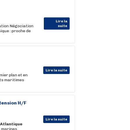
Lire la
ation Négociation
suite
ique : proche de
Lire la suite
mier plan et en
ts maritimes
tension H/F
Lire la suite
'Atlantique
s marines