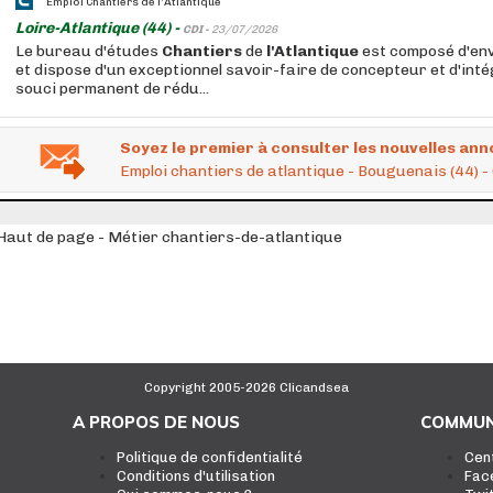
Emploi Chantiers de l'Atlantique
Loire-Atlantique (44) -
CDI -
23/07/2026
Le bureau d'études
Chantiers
de
l'Atlantique
est composé d'en
et dispose d'un exceptionnel savoir-faire de concepteur et d'int
souci permanent de rédu...
Soyez le premier à consulter les nouvelles ann
Emploi chantiers de atlantique - Bouguenais (44) - 
Haut de page - Métier chantiers-de-atlantique
Copyright 2005-2026 Clicandsea
A PROPOS DE NOUS
COMMUN
Politique de confidentialité
Cen
Conditions d'utilisation
Fac