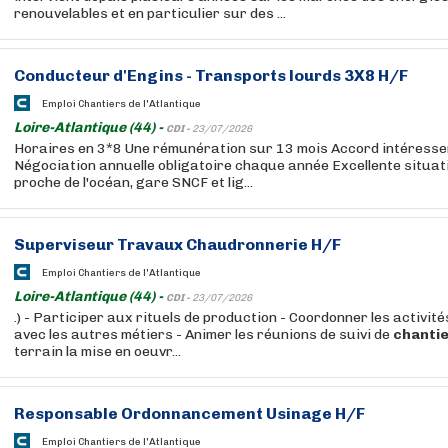
renouvelables et en particulier sur des ...
Conducteur d'Engins - Transports lourds 3X8 H/F
Emploi Chantiers de l'Atlantique
Loire-Atlantique (44) -
CDI -
23/07/2026
Horaires en 3*8 Une rémunération sur 13 mois Accord intéresse
Négociation annuelle obligatoire chaque année Excellente situat
proche de l'océan, gare SNCF et lig...
Superviseur Travaux Chaudronnerie H/F
Emploi Chantiers de l'Atlantique
Loire-Atlantique (44) -
CDI -
23/07/2026
.) - Participer aux rituels de production - Coordonner les activi
avec les autres métiers - Animer les réunions de suivi de
chanti
terrain la mise en oeuvr...
Responsable Ordonnancement Usinage H/F
Emploi Chantiers de l'Atlantique