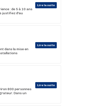
Lire la suite
ience : de 5 à 10 ans
 justifiez d'au
Lire la suite
ent dans la mise en
nstallations
Lire la suite
viron 800 personnes
égrateur. Dans un