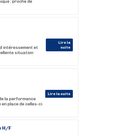
ique : proche de
Lire la
d intéressement et
suite
ellente situation
Lire la suite
 de la performance
 en place de celles-ci
e H/F