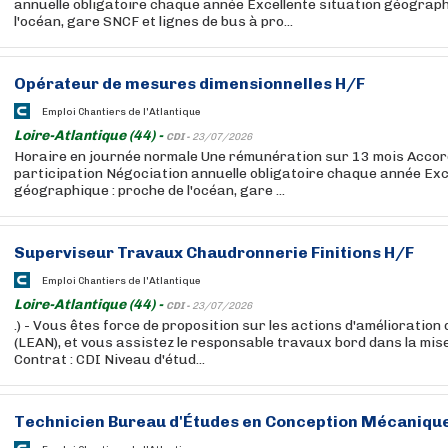
annuelle obligatoire chaque année Excellente situation géograph
l'océan, gare SNCF et lignes de bus à pro...
Opérateur de mesures dimensionnelles H/F
Emploi Chantiers de l'Atlantique
Loire-Atlantique (44) -
CDI -
23/07/2026
Horaire en journée normale Une rémunération sur 13 mois Accor
participation Négociation annuelle obligatoire chaque année Exc
géographique : proche de l'océan, gare ...
Superviseur Travaux Chaudronnerie Finitions H/F
Emploi Chantiers de l'Atlantique
Loire-Atlantique (44) -
CDI -
23/07/2026
.) - Vous êtes force de proposition sur les actions d'amélioration
(LEAN), et vous assistez le responsable travaux bord dans la mise
Contrat : CDI Niveau d'étud...
Technicien Bureau d'Études en Conception Mécaniqu