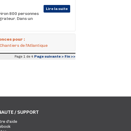
Lire la suite
viron 800 personnes
égrateur. Dans un
onces pour :
Chantiers de l'Atlantique
Page suivante >
Fin >>
Page 1 de 4
AUTE / SUPPORT
tre d'aide
ebook