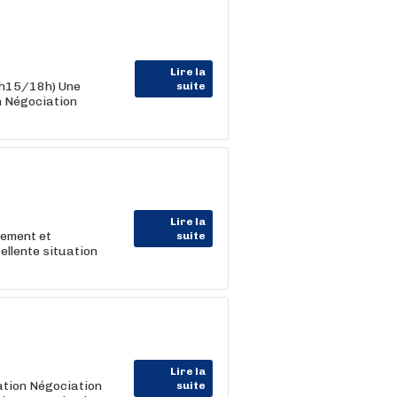
Lire la
6h15/18h) Une
suite
n Négociation
Lire la
sement et
suite
ellente situation
Lire la
ation Négociation
suite