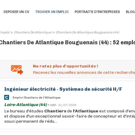
DEPOSER UN CV
TROUVER UN EMPLOI
PORTRAITS D'ENTREPRISES
BLOG
>
>
Emploi
Chantiers De Atlantique
Chantiers De Atlantique Bouguenais (44)
Chantiers De Atlantique Bouguenais (44) : 52 empl
Ne ratez plus d'opportunités !
Recevez les nouvelles annonces de cette recherche
Ingénieur électricité - Systèmes de sécurité H/F
Emploi Chantiers de l'Atlantique
Loire-Atlantique (44) -
CDI -
31/07/2026
Le bureau d'études
Chantiers
de
l'Atlantique
est composé d'en
et dispose d'un exceptionnel savoir-faire de concepteur et d'int
souci permanent de rédu...