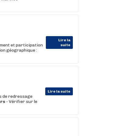
Lire la
ment et participation
suite
ion géographique :
Lire la suite
tés de redressage
ers
- Vérifier sur le