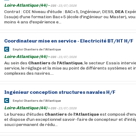
Loire-Atlantique (44) -
CDI -
23/07/2026
Contrat : CDI Niveau d'étude : BAC+5, Ingénieur, DESS,
DEA
Expér
Issu(e) d'une formation Bac+5 (école d'ingénieur ou Master), vous
moins 4 ans d'expérience e...
Coordinateur mise en service - Electricité BT/HT H/F
Emploi Chantiers de l'Atlantique
Loire-Atlantique (44) -
CDI -
23/07/2026
Au sein des
Chantiers
de
l'Atlantique
, le secteur Essais intervi
service, le réglage et la mise au point de différents systèmes et i
complexes des navires....
Ingénieur conception structures navales H/F
Emploi Chantiers de l'Atlantique
Loire-Atlantique (44) -
CDI -
23/07/2026
Le bureau d'études
Chantiers
de
l'Atlantique
est composé d'en
et dispose d'un exceptionnel savoir-faire de concepteur et d'int
souci permanent de rédu...