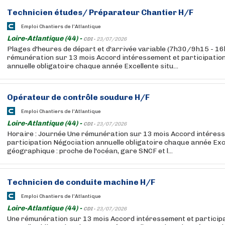
Technicien études/ Préparateur
Chantier
H/F
Emploi Chantiers de l'Atlantique
Loire-Atlantique (44) -
CDI -
23/07/2026
Plages d'heures de départ et d'arrivée variable (7h30/9h15 - 1
rémunération sur 13 mois Accord intéressement et participatio
annuelle obligatoire chaque année Excellente situ...
Opérateur de contrôle soudure H/F
Emploi Chantiers de l'Atlantique
Loire-Atlantique (44) -
CDI -
23/07/2026
Horaire : Journée Une rémunération sur 13 mois Accord intéres
participation Négociation annuelle obligatoire chaque année Exc
géographique : proche de l'océan, gare SNCF et l...
Technicien de conduite machine H/F
Emploi Chantiers de l'Atlantique
Loire-Atlantique (44) -
CDI -
23/07/2026
Une rémunération sur 13 mois Accord intéressement et particip