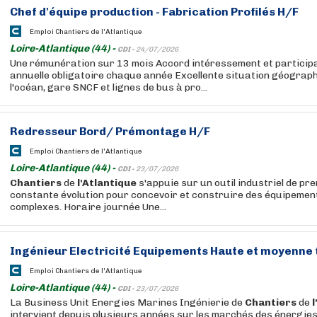
Chef d'équipe production - Fabrication Profilés H/F
Emploi Chantiers de l'Atlantique
Loire-Atlantique (44) -
CDI -
24/07/2026
Une rémunération sur 13 mois Accord intéressement et particip
annuelle obligatoire chaque année Excellente situation géograph
l'océan, gare SNCF et lignes de bus à pro...
Redresseur Bord/ Prémontage H/F
Emploi Chantiers de l'Atlantique
Loire-Atlantique (44) -
CDI -
23/07/2026
Chantiers
de
l'Atlantique
s'appuie sur un outil industriel de pre
constante évolution pour concevoir et construire des équipemen
complexes. Horaire journée Une...
Ingénieur Electricité Equipements Haute et moyenne 
Emploi Chantiers de l'Atlantique
Loire-Atlantique (44) -
CDI -
23/07/2026
La Business Unit Energies Marines Ingénierie de
Chantiers
de
l
intervient depuis plusieurs années sur les marchés des énergie