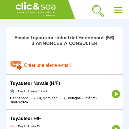
menu
Emploi tuyauteur industriel Hennebont (56)
3 ANNONCES A CONSULTER
Créer une alerte e-mail
Tuyauteur Navale (H/F)
Emploi France Travail
Hennebont (56700), Morbihan (56), Bretagne
-
Intérim
-
30/07/2026
Tuyauteur H/F
Emploi Aquila Rh