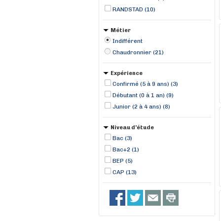
RANDSTAD (10)
Métier
Indifférent
Chaudronnier (21)
Expérience
Confirmé (5 à 9 ans) (3)
Débutant (0 à 1 an) (9)
Junior (2 à 4 ans) (8)
Niveau d'étude
Bac (3)
Bac+2 (1)
BEP (5)
CAP (13)