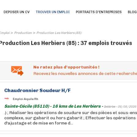
DEPOSER UN CV
TROUVER UN EMPLOI
PORTRAITS D'ENTREPRISES
BLOG
>
>
Emploi
Production
Production Les Herbiers (85)
Production Les Herbiers (85) : 37 emplois trouvés
Ne ratez plus d'opportunités !
Recevez les nouvelles annonces de cette recherche
Chaudronnier Soudeur H/F
Emploi Aquila Rh
Sainte-Cécile (85110) - 16 kms de Les Herbiers -
Intérim -
06/08/2026
.) ; Réaliser les opérations de soudure sur des pièces et sous-en
complexe, sur gabarit ou hors gabarit ; Effectuer les opérations
d'ajustage et de mise en forme d...