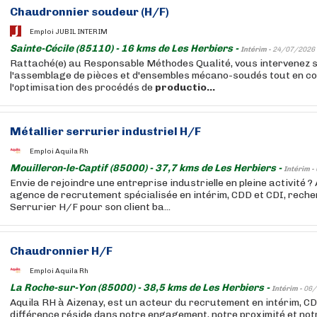
Chaudronnier soudeur (H/F)
Emploi JUBIL INTERIM
Sainte-Cécile (85110) - 16 kms de Les Herbiers -
Intérim -
24/07/2026
Rattaché(e) au Responsable Méthodes Qualité, vous intervenez su
l'assemblage de pièces et d'ensembles mécano-soudés tout en co
l'optimisation des procédés de
productio...
Métallier serrurier industriel H/F
Emploi Aquila Rh
Mouilleron-le-Captif (85000) - 37,7 kms de Les Herbiers -
Intérim -
Envie de rejoindre une entreprise industrielle en pleine activité ?
agence de recrutement spécialisée en intérim, CDD et CDI, reche
Serrurier H/F pour son client ba...
Chaudronnier H/F
Emploi Aquila Rh
La Roche-sur-Yon (85000) - 38,5 kms de Les Herbiers -
Intérim -
06/
Aquila RH à Aizenay, est un acteur du recrutement en intérim, CD
différence réside dans notre engagement, notre proximité et no