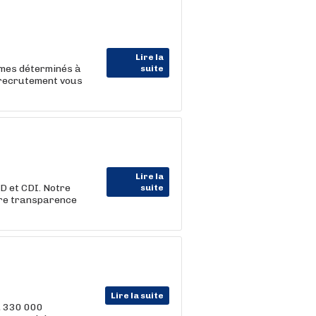
Lire la
mmes déterminés à
suite
n recrutement vous
Lire la
D et CDI. Notre
suite
tre transparence
Lire la suite
, 330 000