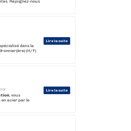
entes. Rejoignez-nous
Lire la suite
pécialisé dans la
udronnier(ère) (H/F)
026
Lire la suite
tion
, vous
en acier par le