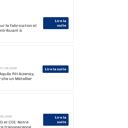
Lire la
r la fabrication et
suite
ntribuant à
07/08/2026
Lire la suite
 Aquila RH Aizenay,
rche un Métallier
08/2026
Lire la
D et CDI. Notre
suite
tre transparence