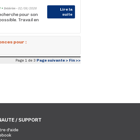
 -
Intérim -
02/08/2026
Lire la
recherche pour son
suite
ossible. Travail en
onces pour :
Page suivante >
Fin >>
Page 1 de 3
AUTE / SUPPORT
tre d'aide
ebook