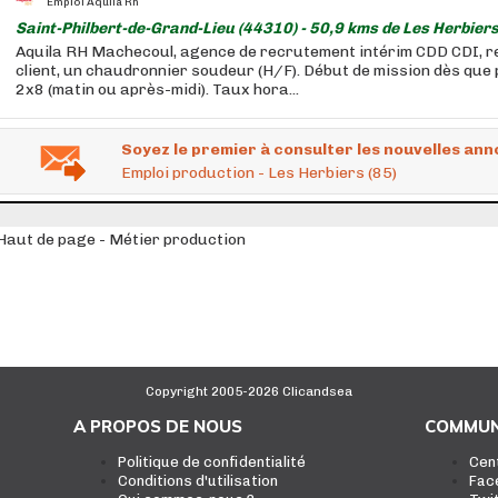
Emploi Aquila Rh
Saint-Philbert-de-Grand-Lieu (44310) - 50,9 kms de Les Herbiers
Aquila RH Machecoul, agence de recrutement intérim CDD CDI, 
client, un chaudronnier soudeur (H/F). Début de mission dès que p
2x8 (matin ou après-midi). Taux hora...
Soyez le premier à consulter les nouvelles ann
Emploi production - Les Herbiers (85)
Haut de page - Métier production
Copyright 2005-2026 Clicandsea
A PROPOS DE NOUS
COMMUN
Politique de confidentialité
Cen
Conditions d'utilisation
Fac