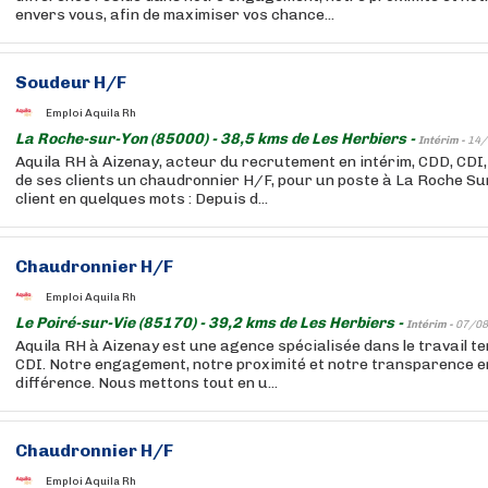
envers vous, afin de maximiser vos chance...
Soudeur H/F
Emploi Aquila Rh
La Roche-sur-Yon (85000) - 38,5 kms de Les Herbiers -
Intérim -
14/
Aquila RH à Aizenay, acteur du recrutement en intérim, CDD, CDI,
de ses clients un chaudronnier H/F, pour un poste à La Roche Sur
client en quelques mots : Depuis d...
Chaudronnier H/F
Emploi Aquila Rh
Le Poiré-sur-Vie (85170) - 39,2 kms de Les Herbiers -
Intérim -
07/08
Aquila RH à Aizenay est une agence spécialisée dans le travail t
CDI. Notre engagement, notre proximité et notre transparence e
différence. Nous mettons tout en u...
Chaudronnier H/F
Emploi Aquila Rh