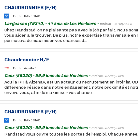
CHAUDRONNIER (F/H)
Emploi RANDSTAD
Largeasse (79240) - 44 kms de Les Herbiers -
Intérim -
05/08/2026
Chez Randstad, on ne plaisante pas avec le job parfait. Nous so
vous aider à le trouver. De plus, notre expertise transversale e
permettra de maximiser vos chances d...
Chaudronnier H/F
Emploi Aquila Rh
Coëx (85220) - 59,9 kms de Les Herbiers -
Intérim -
07/08/2026
Aquila RH à Aizenay, est un acteur du recrutement en intérim, CD
différence réside dans notre engagement, notre proximité et no
envers vous, afin de maximiser vos chance...
CHAUDRONNIER (F/H)
Emploi RANDSTAD
Coëx (85220) - 59,9 kms de Les Herbiers -
Intérim -
07/08/2026
Randstad vous ouvre toutes les portes de l'emploi. Chaque année