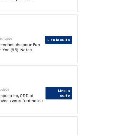
07/2026
Lire la suite
 recherche pour l'un
 Yon (85). Notre
/2026
Lire la
emporaire, CDD et
suite
nvers vous font notre