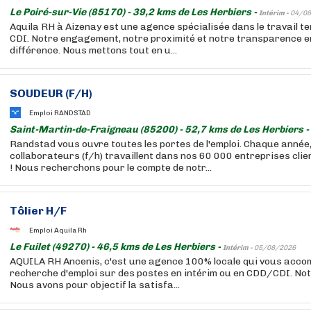
Le Poiré-sur-Vie (85170) - 39,2 kms de Les Herbiers -
Intérim -
04/08
Aquila RH à Aizenay est une agence spécialisée dans le travail t
CDI. Notre engagement, notre proximité et notre transparence e
différence. Nous mettons tout en u...
SOUDEUR (F/H)
Emploi RANDSTAD
Saint-Martin-de-Fraigneau (85200) - 52,7 kms de Les Herbiers -
Randstad vous ouvre toutes les portes de l'emploi. Chaque année
collaborateurs (f/h) travaillent dans nos 60 000 entreprises cli
! Nous recherchons pour le compte de notr...
Tôlier H/F
Emploi Aquila Rh
Le Fuilet (49270) - 46,5 kms de Les Herbiers -
Intérim -
05/08/2026
AQUILA RH Ancenis, c'est une agence 100% locale qui vous acc
recherche d'emploi sur des postes en intérim ou en CDD/CDI. Notr
Nous avons pour objectif la satisfa...