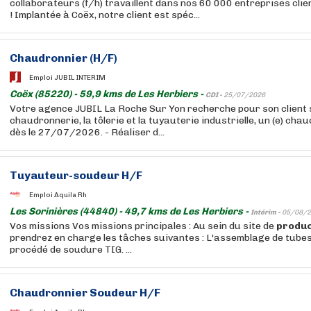
collaborateurs (f/h) travaillent dans nos 60 000 entreprises cli
! Implantée à Coëx, notre client est spéc...
Chaudronnier (H/F)
Emploi JUBIL INTERIM
Coëx (85220) - 59,9 kms de Les Herbiers -
CDI -
25/07/2026
Votre agence JUBIL La Roche Sur Yon recherche pour son client s
chaudronnerie, la tôlerie et la tuyauterie industrielle, un (e) cha
dès le 27/07/2026. - Réaliser d...
Tuyauteur-soudeur H/F
Emploi Aquila Rh
Les Sorinières (44840) - 49,7 kms de Les Herbiers -
Intérim -
05/08/2
Vos missions Vos missions principales : Au sein du site de
produc
prendrez en charge les tâches suivantes : L'assemblage de tubes 
procédé de soudure TIG. ...
Chaudronnier Soudeur H/F