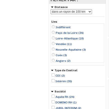
Distance
Lieu
Indifférent
Pays de la Loire (34)
Loire-Atlantique (18)
Vendée (11)
Nouvelle-Aquitaine (3)
Coëx (3)
Angers (2)
Carquefou (2)
Type de Contrat
Cordemais (2)
CDI (2)
La Roche-sur-Yon (2)
Intérim (35)
Le Poiré-sur-Vie (2)
Saint-Philbert-de-Grand-Lieu (2)
Société
Sainte-Cécile (2)
Aquila Rh (24)
Airvault (1)
DOMINO RH (1)
Ancenis (1)
JUBIL INTERIM (2)