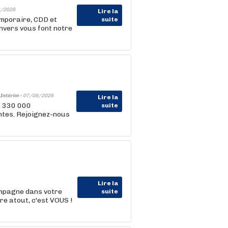
/2026
Lire la
emporaire, CDD et
suite
nvers vous font notre
Intérim -
07/08/2026
Lire la
, 330 000
suite
entes. Rejoignez-nous
Lire la
ompagne dans votre
suite
e atout, c'est VOUS !