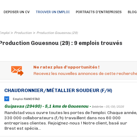
DEPOSER UN CV
TROUVER UN EMPLOI
PORTRAITS D'ENTREPRISES
BLOG
>
>
Emploi
Production
Production Gouesnou (29)
Production Gouesnou (29) : 9 emplois trouvés
Ne ratez plus d'opportunités !
Recevez les nouvelles annonces de cette recherche
CHAUDRONNIER/MÉTALLIER SOUDEUR (F/H)
Emploi RANDSTAD
Guipavas (29490) - 5,1 kms de Gouesnou -
Intérim -
05/08/2026
Randstad vous ouvre toutes les portes de l'emploi. Chaque année
330 000 collaborateurs (f/h) travaillent dans nos 60 000
entreprises clientes. Rejoignez-nous ! Notre client, basé sur
Brest est spécia...