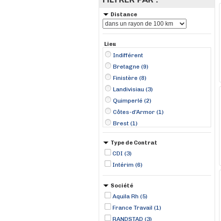
Distance
Lieu
Indifférent
Bretagne (9)
Finistère (8)
Landivisiau (3)
Quimperlé (2)
Côtes-d'Armor (1)
Brest (1)
Concarneau (1)
Type de Contrat
Guipavas (1)
CDI (3)
Plestin-les-Grèves (1)
Intérim (6)
Société
Aquila Rh (5)
France Travail (1)
RANDSTAD (3)