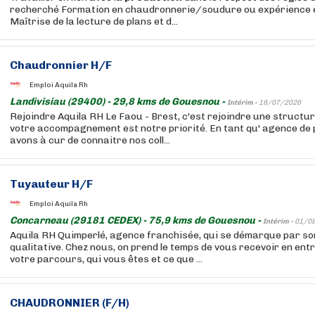
recherché Formation en chaudronnerie/soudure ou expérience é
Maîtrise de la lecture de plans et d...
Chaudronnier H/F
Emploi Aquila Rh
Landivisiau (29400) - 29,8 kms de Gouesnou -
Intérim -
16/07/2026
Rejoindre Aquila RH Le Faou - Brest, c'est rejoindre une structur
votre accompagnement est notre priorité. En tant qu' agence de 
avons à cur de connaitre nos coll...
Tuyauteur H/F
Emploi Aquila Rh
Concarneau (29181 CEDEX) - 75,9 kms de Gouesnou -
Intérim -
01/0
Aquila RH Quimperlé, agence franchisée, qui se démarque par s
qualitative. Chez nous, on prend le temps de vous recevoir en ent
votre parcours, qui vous êtes et ce que ...
CHAUDRONNIER (F/H)