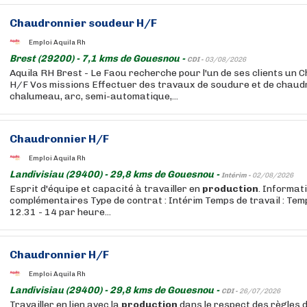
Chaudronnier soudeur H/F
Emploi Aquila Rh
Brest (29200) - 7,1 kms de Gouesnou -
CDI -
03/08/2026
Aquila RH Brest - Le Faou recherche pour l'un de ses clients un
H/F Vos missions Effectuer des travaux de soudure et de chaudr
chalumeau, arc, semi-automatique,...
Chaudronnier H/F
Emploi Aquila Rh
Landivisiau (29400) - 29,8 kms de Gouesnou -
Intérim -
02/08/2026
Esprit d'équipe et capacité à travailler en
production
. Informat
complémentaires Type de contrat : Intérim Temps de travail : Temps
12.31 - 14 par heure...
Chaudronnier H/F
Emploi Aquila Rh
Landivisiau (29400) - 29,8 kms de Gouesnou -
CDI -
26/07/2026
Travailler en lien avec la
production
dans le respect des règles d