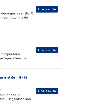
Lire la suite
n découpe laser (H/F)
on
sur machine de
Lire la suite
t comportera
e l'opérateur de
renti(e) (H/F)
26
Lire la suite
us aurez pour
vals - Organiser son