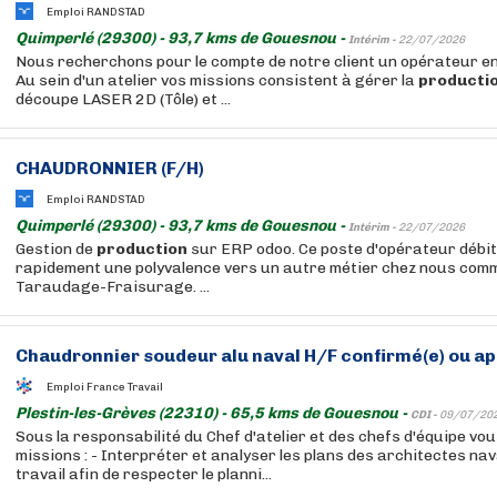
Emploi RANDSTAD
Quimperlé (29300) - 93,7 kms de Gouesnou -
Intérim -
22/07/2026
Nous recherchons pour le compte de notre client un opérateur e
Au sein d'un atelier vos missions consistent à gérer la
producti
découpe LASER 2D (Tôle) et ...
CHAUDRONNIER (F/H)
Emploi RANDSTAD
Quimperlé (29300) - 93,7 kms de Gouesnou -
Intérim -
22/07/2026
Gestion de
production
sur ERP odoo. Ce poste d'opérateur débi
rapidement une polyvalence vers un autre métier chez nous comm
Taraudage-Fraisurage. ...
Chaudronnier soudeur alu naval H/F confirmé(e) ou app
Emploi France Travail
Plestin-les-Grèves (22310) - 65,5 kms de Gouesnou -
CDI -
09/07/20
Sous la responsabilité du Chef d'atelier et des chefs d'équipe vo
missions : - Interpréter et analyser les plans des architectes na
travail afin de respecter le planni...