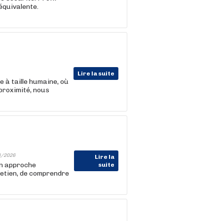
quivalente.
Lire la suite
e à taille humaine, où
proximité, nous
8/2026
Lire la
on approche
suite
retien, de comprendre