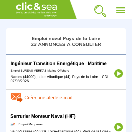
menu
Emploi naval Pays de la Loire
23 ANNONCES A CONSULTER
Ingénieur Transition Energétique - Maritime
Emploi BUREAU VERITAS Marine Offshore
Nantes (44000), Loire-Atlantique (44), Pays de la Loire
-
CDI
-
07/08/2026
Créer une alerte e-mail
Serrurier Monteur Naval (H/F)
Emploi Manpower
Saint-Nazaire (44600), Loire-Atlantique (44), Pays de la Loire
-