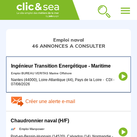
menu
Emploi naval
46 ANNONCES A CONSULTER
Ingénieur Transition Energétique - Maritime
Emploi BUREAU VERITAS Marine Offshore
Nantes (44000), Loire-Atlantique (44), Pays de la Loire
-
CDI
-
07/08/2026
Créer une alerte e-mail
Chaudronnier naval (H/F)
Emploi Manpower
Port-en-Bessin-Huppain (14520), Calvados (14), Normandie
-