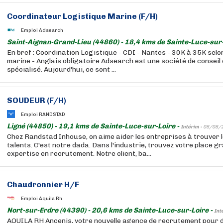
Coordinateur Logistique Marine (F/H)
Emploi Adsearch
Saint-Aignan-Grand-Lieu (44860) - 18,4 kms de Sainte-Luce-sur-
En bref : Coordination Logistique - CDI - Nantes - 30K à 35K selon
marine - Anglais obligatoire Adsearch est une société de consei
spécialisé. Aujourd'hui, ce sont ...
SOUDEUR (F/H)
Emploi RANDSTAD
Ligné (44850) - 19,1 kms de Sainte-Luce-sur-Loire -
Intérim -
08/08/
Chez Randstad Inhouse, on aime aider les entreprises à trouver 
talents. C'est notre dada. Dans l'industrie, trouvez votre place g
expertise en recrutement. Notre client, ba...
Chaudronnier H/F
Emploi Aquila Rh
Nort-sur-Erdre (44390) - 20,6 kms de Sainte-Luce-sur-Loire -
Int
AQUILA RH Ancenis, votre nouvelle agence de recrutement pour de