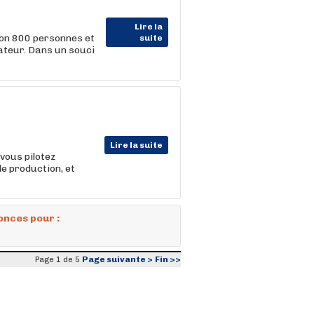
Lire la
ron 800 personnes et
suite
ateur. Dans un souci
Lire la suite
 vous pilotez
de production, et
onces pour :
Page suivante >
Fin >>
Page 1 de 5