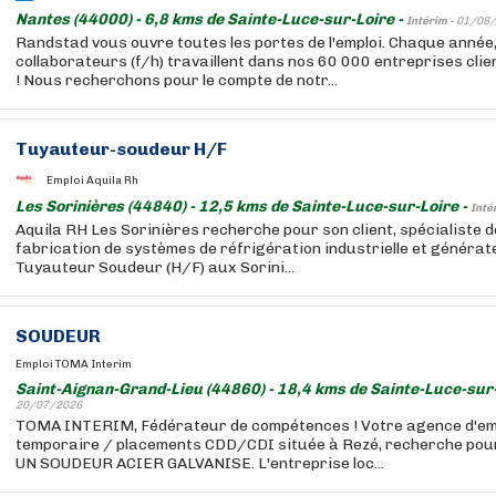
Nantes (44000) - 6,8 kms de Sainte-Luce-sur-Loire -
Intérim -
01/08/
Randstad vous ouvre toutes les portes de l'emploi. Chaque année
collaborateurs (f/h) travaillent dans nos 60 000 entreprises cli
! Nous recherchons pour le compte de notr...
Tuyauteur-soudeur H/F
Emploi Aquila Rh
Les Sorinières (44840) - 12,5 kms de Sainte-Luce-sur-Loire -
Inté
Aquila RH Les Sorinières recherche pour son client, spécialiste d
fabrication de systèmes de réfrigération industrielle et générat
Tuyauteur Soudeur (H/F) aux Sorini...
SOUDEUR
Emploi TOMA Interim
Saint-Aignan-Grand-Lieu (44860) - 18,4 kms de Sainte-Luce-sur-
20/07/2026
TOMA INTERIM, Fédérateur de compétences ! Votre agence d'empl
temporaire / placements CDD/CDI située à Rezé, recherche pour l
UN SOUDEUR ACIER GALVANISE. L'entreprise loc...