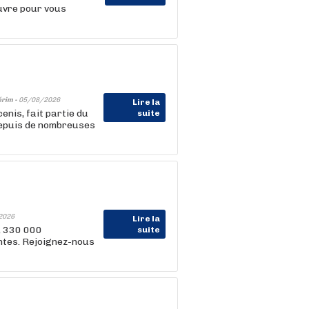
uvre pour vous
érim -
05/08/2026
Lire la
enis, fait partie du
suite
depuis de nombreuses
2026
Lire la
, 330 000
suite
entes. Rejoignez-nous