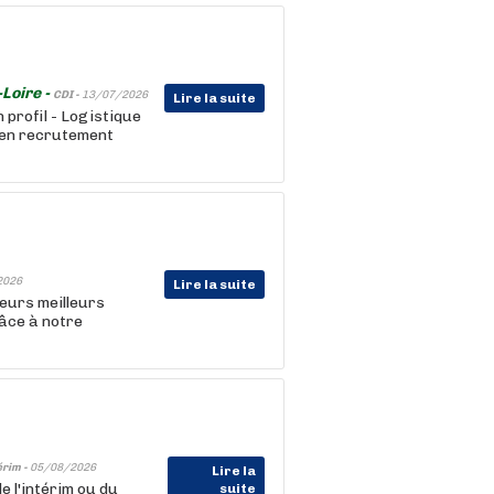
Loire -
CDI -
13/07/2026
Lire la suite
 profil - Logistique
l en recrutement
2026
Lire la suite
leurs meilleurs
râce à notre
érim -
05/08/2026
Lire la
 l'intérim ou du
suite