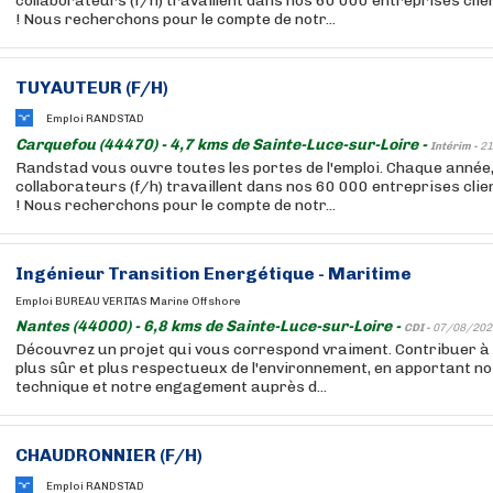
collaborateurs (f/h) travaillent dans nos 60 000 entreprises cli
! Nous recherchons pour le compte de notr...
TUYAUTEUR (F/H)
Emploi RANDSTAD
Carquefou (44470) - 4,7 kms de Sainte-Luce-sur-Loire -
Intérim -
21
Randstad vous ouvre toutes les portes de l'emploi. Chaque année
collaborateurs (f/h) travaillent dans nos 60 000 entreprises cli
! Nous recherchons pour le compte de notr...
Ingénieur Transition Energétique - Maritime
Emploi BUREAU VERITAS Marine Offshore
Nantes (44000) - 6,8 kms de Sainte-Luce-sur-Loire -
CDI -
07/08/202
Découvrez un projet qui vous correspond vraiment. Contribuer à
plus sûr et plus respectueux de l'environnement, en apportant no
technique et notre engagement auprès d...
CHAUDRONNIER (F/H)
Emploi RANDSTAD