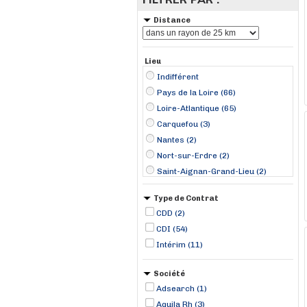
Distance
Lieu
Indifférent
Pays de la Loire (66)
Loire-Atlantique (65)
Carquefou (3)
Nantes (2)
Nort-sur-Erdre (2)
Saint-Aignan-Grand-Lieu (2)
Héric (1)
Type de Contrat
Les Sorinières (1)
CDD (2)
Ligné (1)
CDI (54)
Thouaré-sur-Loire (1)
Intérim (11)
Société
Adsearch (1)
Aquila Rh (3)