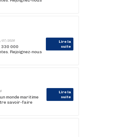
entes. Rejoignez-nous
/07/2026
Lire la
, 330 000
suite
entes. Rejoignez-nous
6
Lire la
 un monde maritime
suite
tre savoir-faire