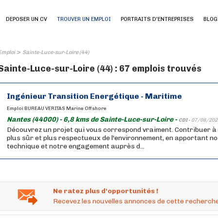
DEPOSER UN CV
TROUVER UN EMPLOI
PORTRAITS D'ENTREPRISES
BLOG
>
Emploi
Sainte-Luce-sur-Loire (44)
Sainte-Luce-sur-Loire (44) : 67 emplois trouvés
Ingénieur Transition Energétique - Maritime
Emploi BUREAU VERITAS Marine Offshore
Nantes (44000) - 6,8 kms de Sainte-Luce-sur-Loire -
CDI -
07/08/202
Découvrez un projet qui vous correspond vraiment. Contribuer à
plus sûr et plus respectueux de l'environnement, en apportant no
technique et notre engagement auprès d...
Ne ratez plus d'opportunités !
Recevez les nouvelles annonces de cette recherche