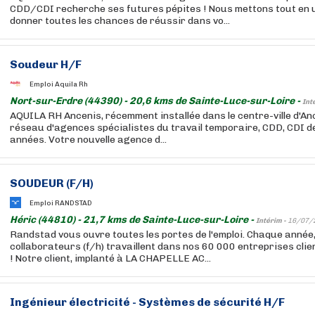
CDD/CDI recherche ses futures pépites ! Nous mettons tout en 
donner toutes les chances de réussir dans vo...
Soudeur H/F
Emploi Aquila Rh
Nort-sur-Erdre (44390) - 20,6 kms de Sainte-Luce-sur-Loire -
Int
AQUILA RH Ancenis, récemment installée dans le centre-ville d'Anc
réseau d'agences spécialistes du travail temporaire, CDD, CDI 
années. Votre nouvelle agence d...
SOUDEUR (F/H)
Emploi RANDSTAD
Héric (44810) - 21,7 kms de Sainte-Luce-sur-Loire -
Intérim -
16/07/
Randstad vous ouvre toutes les portes de l'emploi. Chaque année
collaborateurs (f/h) travaillent dans nos 60 000 entreprises cli
! Notre client, implanté à LA CHAPELLE AC...
Ingénieur électricité - Systèmes de sécurité H/F