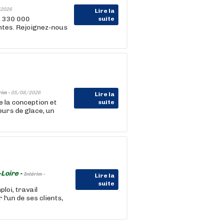
2026
Lire la
, 330 000
suite
entes. Rejoignez-nous
rim -
05/08/2026
Lire la
e la conception et
suite
eurs de glace, un
Loire -
Intérim -
Lire la
suite
oi, travail
'un de ses clients,