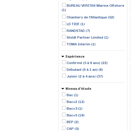
BUREAU VERITAS Marine Offshore
(1)
Chantiers de l'Atlantique (52)
LD TIDE (1)
RANDSTAD (7)
Stoldt Partner Limited (1)
TOMA Interim (1)
Expérience
Confirmé (5 à 9 ans) (22)
Débutant (0 à 1 an) (8)
Junior (2 à 4 ans) (37)
Niveau d'étude
Bac (1)
Bac+2 (12)
Bac+3 (1)
Bac+5 (19)
BEP (2)
CAP (5)