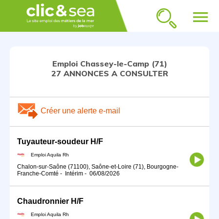
menu
Emploi Chassey-le-Camp (71)
27 ANNONCES A CONSULTER
Créer une alerte e-mail
Tuyauteur-soudeur H/F
Emploi Aquila Rh
Chalon-sur-Saône (71100), Saône-et-Loire (71), Bourgogne-
Franche-Comté
-
Intérim
-
06/08/2026
Chaudronnier H/F
Emploi Aquila Rh