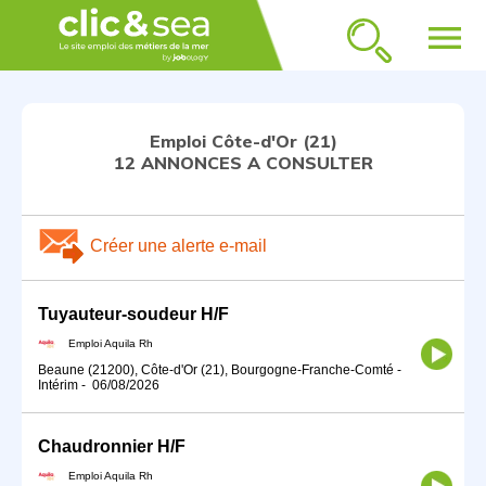
menu
Emploi Côte-d'Or (21)
12 ANNONCES A CONSULTER
Créer une alerte e-mail
Tuyauteur-soudeur H/F
Emploi Aquila Rh
Beaune (21200), Côte-d'Or (21), Bourgogne-Franche-Comté
-
Intérim
-
06/08/2026
Chaudronnier H/F
Emploi Aquila Rh