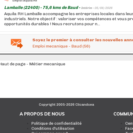
Emploi Aquila Rh
Lamballe (22400) - 75,6 kms de Baud -
Intérim -
05/08/2026
Aquila RH Lamballe accompagne les entreprises locales dans le
industriels. Notre objectif : valoriser vos compétences et vous p
opportunités durables ! Nous recrutons pour n...
Soyez le premier à consulter les nouvelles ann
Emploi mecanique - Baud (56)
Haut de page - Métier mecanique
Copyright 2005-2026 Clicandsea
A PROPOS DE NOUS
COMMUN
Politique de confidentialité
Cen
Conditions d'utilisation
Fac