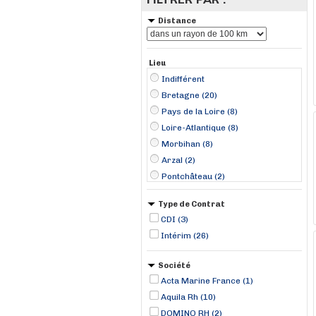
Distance
Lieu
Indifférent
Bretagne (20)
Pays de la Loire (8)
Loire-Atlantique (8)
Morbihan (8)
Arzal (2)
Pontchâteau (2)
Quimperlé (2)
Type de Contrat
Saint-Nazaire (2)
CDI (3)
Auray (1)
Intérim (26)
Bains-sur-Oust (1)
Broons (1)
Société
Bruz (1)
Acta Marine France (1)
Concarneau (1)
Aquila Rh (10)
Donges (1)
DOMINO RH (2)