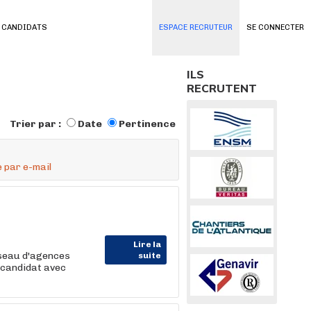
 CANDIDATS
ESPACE RECRUTEUR
SE CONNECTER
ILS
RECRUTENT
Trier par :
Date
Pertinence
 par e-mail
Lire la
éseau d'agences
suite
 candidat avec