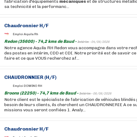
fabrication d'équipements
mécaniques
et de structures métall
sa technicité et la performanc...
Chaudronnier H/F
Emploi Aquila Rh
Redon (35600) - 74,2 kms de Baud -
Intérim -
04/08/2026
Notre agence Aquila RH Redon vous accompagne dans votre rech
des postes en intérim, CDD et CDI. Notre priorité est de savoir 
faire et ce que VOUS recherchez af...
CHAUDRONNIER (H/F)
Emploi DOMINO RH
Broons (22250) - 74,7 kms de Baud -
Intérim -
06/08/2026
Notre client est le spécialiste de fabrication de véhicules blindé
besoin de leurs clients, ils cherchent un CHAUDRONNERIE A ce su
missions vous seront confiées 1. Analy...
Chaudronnier H/F