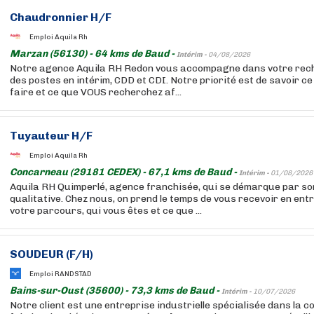
Chaudronnier H/F
Emploi Aquila Rh
Marzan (56130) - 64 kms de Baud -
Intérim -
04/08/2026
Notre agence Aquila RH Redon vous accompagne dans votre rech
des postes en intérim, CDD et CDI. Notre priorité est de savoir 
faire et ce que VOUS recherchez af...
Tuyauteur H/F
Emploi Aquila Rh
Concarneau (29181 CEDEX) - 67,1 kms de Baud -
Intérim -
01/08/2026
Aquila RH Quimperlé, agence franchisée, qui se démarque par s
qualitative. Chez nous, on prend le temps de vous recevoir en ent
votre parcours, qui vous êtes et ce que ...
SOUDEUR (F/H)
Emploi RANDSTAD
Bains-sur-Oust (35600) - 73,3 kms de Baud -
Intérim -
10/07/2026
Notre client est une entreprise industrielle spécialisée dans la c