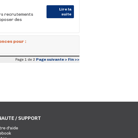
Lire la
urs recrutements
suite
roposer des
onces pour :
Page suivante >
Fin >>
Page 1 de 2
AUTE / SUPPORT
tre d'aide
ebook