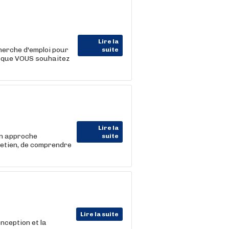
Lire la
erche d'emploi pour
suite
ce que VOUS souhaitez
Lire la
on approche
suite
retien, de comprendre
Lire la suite
onception et la