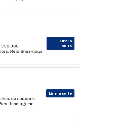
Lire la
, 330 000
suite
entes. Rejoignez-nous
Lire la suite
tâches de soudure
d'une fromagerie -