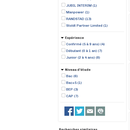
JUBIL INTERIM (1)
Manpower (1)
RANDSTAD (13)
Stoldt Partner Limited (1)
Expérience
Confirmé (5 à 9 ans) (4)
Débutant (0 à 1 an) (7)
Junior (2 à 4 ans) (8)
Niveau d'étude
Bac (6)
Bac+5 (1)
BEP (3)
CAP (7)
Recherches similaires