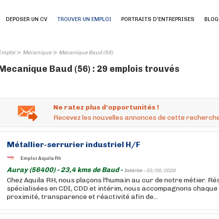
DEPOSER UN CV
TROUVER UN EMPLOI
PORTRAITS D'ENTREPRISES
BLOG
>
>
Emploi
Mecanique
Mecanique Baud (56)
Mecanique Baud (56) : 29 emplois trouvés
Ne ratez plus d'opportunités !
Recevez les nouvelles annonces de cette recherche
Métallier-serrurier industriel H/F
Emploi Aquila Rh
Auray (56400) - 23,4 kms de Baud -
Intérim -
03/08/2026
Chez Aquila RH, nous plaçons l'humain au cur de notre métier. R
spécialisées en CDI, CDD et intérim, nous accompagnons chaque
proximité, transparence et réactivité afin de...