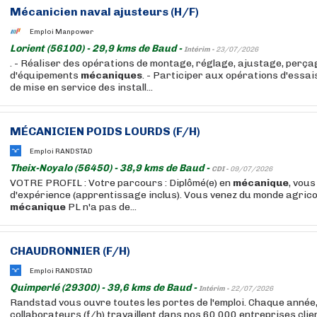
Mécanicien naval ajusteurs (H/F)
Emploi Manpower
Lorient (56100) - 29,9 kms de Baud -
Intérim -
23/07/2026
. - Réaliser des opérations de montage, réglage, ajustage, perç
d'équipements
mécaniques
. - Participer aux opérations d'essai
de mise en service des install...
MÉCANICIEN POIDS LOURDS (F/H)
Emploi RANDSTAD
Theix-Noyalo (56450) - 38,9 kms de Baud -
CDI -
09/07/2026
VOTRE PROFIL : Votre parcours : Diplômé(e) en
mécanique
, vou
d'expérience (apprentissage inclus). Vous venez du monde agrico
mécanique
PL n'a pas de...
CHAUDRONNIER (F/H)
Emploi RANDSTAD
Quimperlé (29300) - 39,6 kms de Baud -
Intérim -
22/07/2026
Randstad vous ouvre toutes les portes de l'emploi. Chaque année
collaborateurs (f/h) travaillent dans nos 60 000 entreprises cli