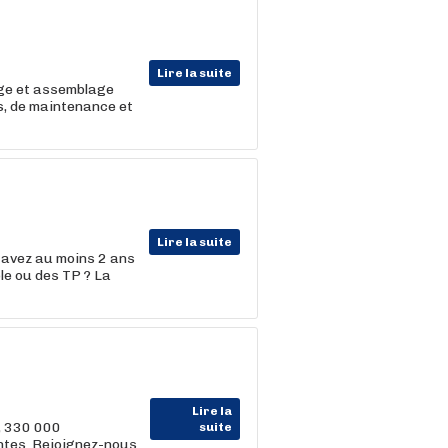
Lire la suite
age et assemblage
s, de maintenance et
Lire la suite
s avez au moins 2 ans
le ou des TP ? La
Lire la
, 330 000
suite
entes. Rejoignez-nous