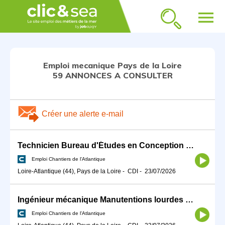
menu
Emploi mecanique Pays de la Loire
59 ANNONCES A CONSULTER
Créer une alerte e-mail
Technicien Bureau d'Études en Conception Mécanique H/F
Emploi Chantiers de l'Atlantique
Loire-Atlantique (44), Pays de la Loire
-
CDI
-
23/07/2026
Ingénieur mécanique Manutentions lourdes confirmé H/F
Emploi Chantiers de l'Atlantique