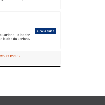
Lire la suite
Lorient - le leader
ur le site de Lorient,
onces pour :