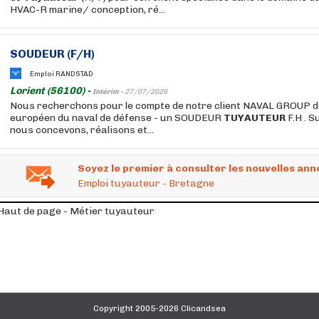
HVAC-R marine/ conception, ré...
SOUDEUR (F/H)
Emploi RANDSTAD
Lorient (56100) -
Intérim -
27/07/2026
Nous recherchons pour le compte de notre client NAVAL GROUP de 
européen du naval de défense - un SOUDEUR
TUYAUTEUR
F.H . S
nous concevons, réalisons et...
Soyez le premier à consulter les nouvelles ann
Emploi tuyauteur - Bretagne
Haut de page - Métier tuyauteur
Copyright 2005-2026 Clicandsea