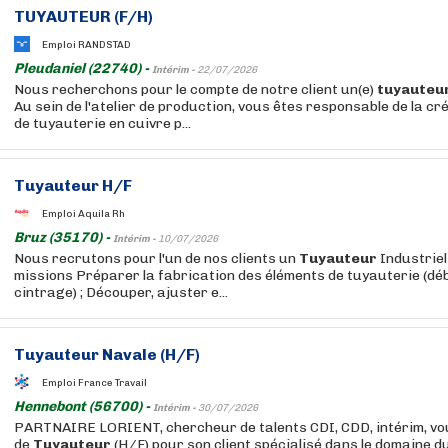
TUYAUTEUR
(F/H)
Emploi RANDSTAD
Pleudaniel (22740) -
Intérim -
22/07/2026
Nous recherchons pour le compte de notre client un(e)
tuyauteu
Au sein de l'atelier de production, vous êtes responsable de la c
de tuyauterie en cuivre p...
Tuyauteur
H/F
Emploi Aquila Rh
Bruz (35170) -
Intérim -
10/07/2026
Nous recrutons pour l'un de nos clients un
Tuyauteur
Industriel
missions Préparer la fabrication des éléments de tuyauterie (déb
cintrage) ; Découper, ajuster e...
Tuyauteur
Navale (H/F)
Emploi France Travail
Hennebont (56700) -
Intérim -
30/07/2026
PARTNAIRE LORIENT, chercheur de talents CDI, CDD, intérim, vo
de
Tuyauteur
(H/F) pour son client spécialisé dans le domaine d