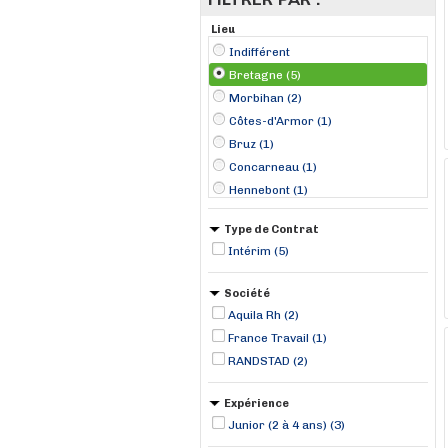
Lieu
Indifférent
Bretagne (5)
Morbihan (2)
Côtes-d'Armor (1)
Bruz (1)
Concarneau (1)
Hennebont (1)
Lorient (1)
Type de Contrat
Pleudaniel (1)
Intérim (5)
Société
Aquila Rh (2)
France Travail (1)
RANDSTAD (2)
Expérience
Junior (2 à 4 ans) (3)