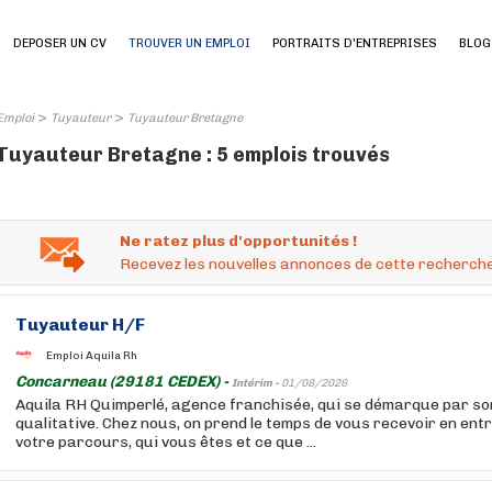
DEPOSER UN CV
TROUVER UN EMPLOI
PORTRAITS D'ENTREPRISES
BLOG
>
>
Emploi
Tuyauteur
Tuyauteur Bretagne
Tuyauteur Bretagne : 5 emplois trouvés
Ne ratez plus d'opportunités !
Recevez les nouvelles annonces de cette recherche
Tuyauteur
H/F
Emploi Aquila Rh
Concarneau (29181 CEDEX) -
Intérim -
01/08/2026
Aquila RH Quimperlé, agence franchisée, qui se démarque par s
qualitative. Chez nous, on prend le temps de vous recevoir en ent
votre parcours, qui vous êtes et ce que ...