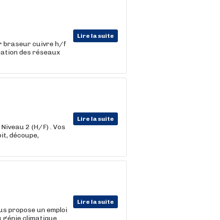
Lire la suite
r
braseur cuivre h/f
réation des réseaux
Lire la suite
 Niveau 2 (H/F) . Vos
it, découpe,
Lire la suite
us propose un emploi
u génie climatique