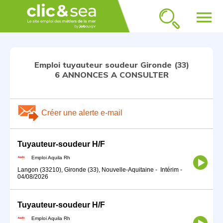
menu
Emploi tuyauteur soudeur Gironde (33)
6 ANNONCES A CONSULTER
Créer une alerte e-mail
Tuyauteur-soudeur H/F
Emploi Aquila Rh
Langon (33210), Gironde (33), Nouvelle-Aquitaine
-
Intérim
-
04/08/2026
Tuyauteur-soudeur H/F
Emploi Aquila Rh