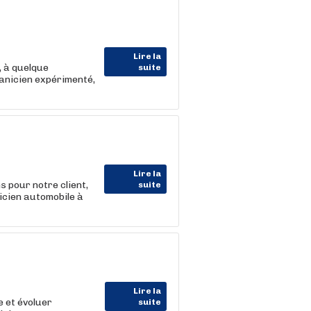
Lire la
 à quelque
suite
canicien expérimenté,
Lire la
 pour notre client,
suite
icien automobile à
Lire la
 et évoluer
suite