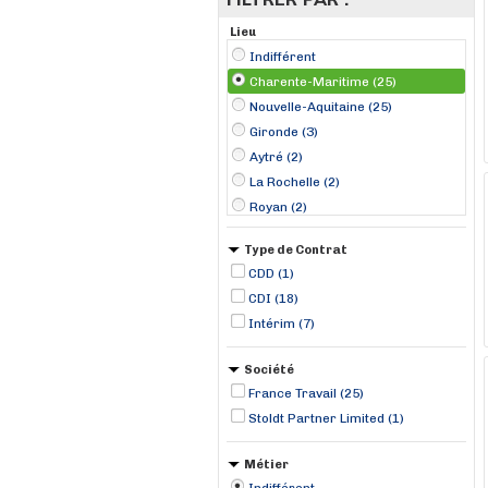
Lieu
Indifférent
Charente-Maritime (25)
Nouvelle-Aquitaine (25)
Gironde (3)
Aytré (2)
La Rochelle (2)
Royan (2)
Saintes (2)
Type de Contrat
Angoulins (1)
CDD (1)
Bourcefranc-le-Chapus (1)
CDI (18)
Ferrières (1)
Intérim (7)
Hiers (1)
La Flotte (1)
Société
Lagord (1)
France Travail (25)
Stoldt Partner Limited (1)
Métier