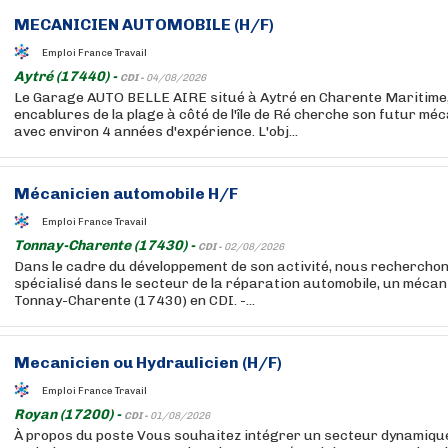
MECANICIEN AUTOMOBILE (H/F)
Emploi France Travail
Aytré (17440) -
CDI -
04/08/2026
Le Garage AUTO BELLE AIRE situé à Aytré en Charente Maritime,
encablures de la plage à côté de l'île de Ré cherche son futur mé
avec environ 4 années d'expérience. L'obj...
Mécanicien automobile H/F
Emploi France Travail
Tonnay-Charente (17430) -
CDI -
02/08/2026
Dans le cadre du développement de son activité, nous recherchons
spécialisé dans le secteur de la réparation automobile, un mécan
Tonnay-Charente (17430) en CDI. -...
Mecanicien ou Hydraulicien (H/F)
Emploi France Travail
Royan (17200) -
CDI -
01/08/2026
À propos du poste Vous souhaitez intégrer un secteur dynamique