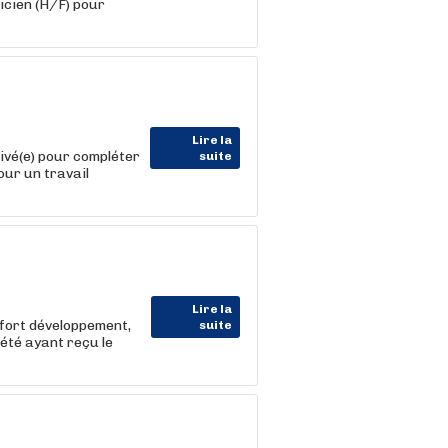
cien (H/F) pour
Lire la
ivé(e) pour compléter
suite
our un travail
Lire la
 fort développement,
suite
été ayant reçu le