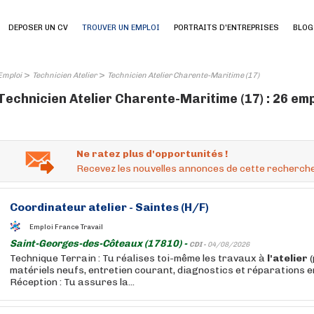
DEPOSER UN CV
TROUVER UN EMPLOI
PORTRAITS D'ENTREPRISES
BLOG
>
>
Emploi
Technicien Atelier
Technicien Atelier Charente-Maritime (17)
Technicien Atelier Charente-Maritime (17) : 26 em
Ne ratez plus d'opportunités !
Recevez les nouvelles annonces de cette recherche
Coordinateur
atelier
- Saintes (H/F)
Emploi France Travail
Saint-Georges-des-Côteaux (17810) -
CDI -
04/08/2026
Technique Terrain : Tu réalises toi-même les travaux à
l'atelier
(
matériels neufs, entretien courant, diagnostics et réparations e
Réception : Tu assures la...