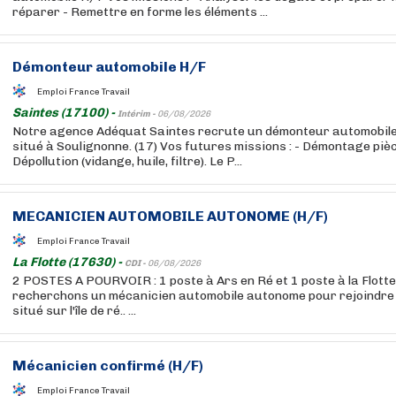
réparer - Remettre en forme les éléments ...
Démonteur automobile H/F
Emploi France Travail
Saintes (17100) -
Intérim -
06/08/2026
Notre agence Adéquat Saintes recrute un démonteur automobile 
situé à Soulignonne. (17) Vos futures missions : - Démontage pièc
Dépollution (vidange, huile, filtre). Le P...
MECANICIEN AUTOMOBILE AUTONOME (H/F)
Emploi France Travail
La Flotte (17630) -
CDI -
06/08/2026
2 POSTES A POURVOIR : 1 poste à Ars en Ré et 1 poste à la Flott
recherchons un mécanicien automobile autonome pour rejoindre
situé sur l'île de ré.. ...
Mécanicien confirmé (H/F)
Emploi France Travail