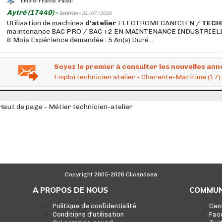
Emploi France Travail
Aytré (17440) -
Intérim -
31/07/2026
Utilisation de machines
d'atelier
ELECTROMECANICIEN /
TECH
maintenance BAC PRO / BAC +2 EN MAINTENANCE INDUSTRIELLE 
8 Mois Expérience demandée : 5 An(s) Duré...
Soyez le premier à consulter les nouvelles ann
Emploi technicien atelier - Charente-Maritime (17)
Haut de page - Métier technicien-atelier
Copyright 2005-2026 Clicandsea
A PROPOS DE NOUS
COMMUN
Politique de confidentialité
Cen
Conditions d'utilisation
Fac