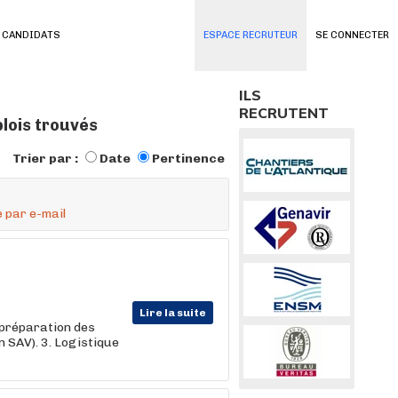
 CANDIDATS
ESPACE RECRUTEUR
SE CONNECTER
ILS
RECRUTENT
plois trouvés
Trier par :
Date
Pertinence
 par e-mail
Lire la suite
préparation des
n SAV). 3. Logistique