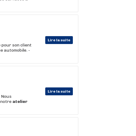
Lire la suite
pour son client
e automobile. -
Lire la suite
e Nous
 notre
atelier