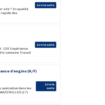
Lire la suite
r site * En qualité
n rapide des
Lire la suite
t : CDI Expérience
 39H/semaine Travail
ance d'engins (H/F)
Lire la
 spécialisé dans les
suite
à MAZEROLLES (17)