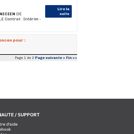
Lire la
NICIEN
DE
suite
Contrat : Intérim -
onces pour :
Page suivante >
Fin >>
Page 1 de 2
AUTE / SUPPORT
tre d'aide
ebook