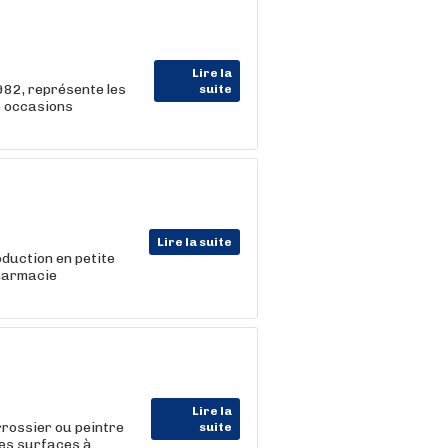
Lire la
82, représente les
suite
e occasions
Lire la suite
duction en petite
pharmacie
Lire la
rossier ou peintre
suite
les surfaces à