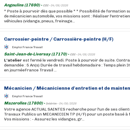
Angoulins (17690) -
CDI -
04/08/2026
* Poste à pourvoir dès que possible * * Possibilité de formation su
de mécanicien automobile, vos missions sont : Réaliser l'entretie
véhicules (vidange, pneus, freinage...
Carrossier-peintre / Carrossière-peintre (H/F)
Emploi France Travail
Saint-Jean-de-Liversay (17170) -
CDI -
04/08/2026
L'atelier
est fermé le vendredi. Poste à pourvoir de suite. Contra
demandée : 5 An(s) Durée de travail hebdomadaire : Temps plein
en journéeFrance Travail ...
Mécanicien / Mécanicienne d'entretien et de mainten
Emploi France Travail
Mazerolles (17800) -
Intérim -
04/08/2026
Votre agence ACTUAL SAINTES recherche pour l'un de ses clients
Travaux Publics un MECANICIEN TP (H/F) pour un poste basé 
Vos missions : - Assurez les vidanges, gr...