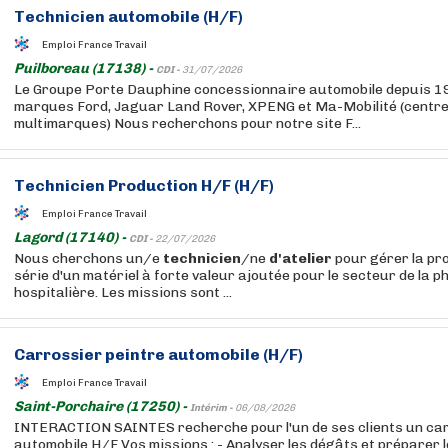
Technicien
automobile (H/F)
Emploi France Travail
Puilboreau (17138) -
CDI -
31/07/2026
Le Groupe Porte Dauphine concessionnaire automobile depuis 19
marques Ford, Jaguar Land Rover, XPENG et Ma-Mobilité (centr
multimarques) Nous recherchons pour notre site F...
Technicien
Production H/F (H/F)
Emploi France Travail
Lagord (17140) -
CDI -
22/07/2026
Nous cherchons un/e
technicien
/ne
d'atelier
pour gérer la pro
série d'un matériel à forte valeur ajoutée pour le secteur de la 
hospitalière. Les missions sont ...
Carrossier peintre automobile (H/F)
Emploi France Travail
Saint-Porchaire (17250) -
Intérim -
06/08/2026
INTERACTION SAINTES recherche pour l'un de ses clients un car
automobile H/F Vos missions : - Analyser les dégâts et préparer 