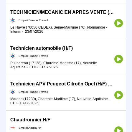
TECHNICIEN/MÉCANICIEN APRÈS VENTE (H/F)
Emploi France Travail
Le Havre (76050 CEDEX), Seine-Maritime (76), Normandie
-
Intérim
-
23/07/2026
Technicien automobile (H/F)
Emploi France Travail
Puilboreau (17138), Charente-Maritime (17), Nouvelle-
Aquitaine
-
CDI
-
31/07/2026
Technicien APV Peugeot Citroën Opel (H/F) Marans (H/F)
Emploi France Travail
Marans (17230), Charente-Maritime (17), Nouvelle-Aquitaine
-
CDI
-
07/08/2026
Chaudronnier H/F
Emploi Aquila Rh