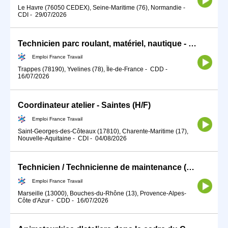
Le Havre (76050 CEDEX), Seine-Maritime (76), Normandie
-
CDI
-
29/07/2026
Technicien parc roulant, matériel, nautique - atelier hydraulique (H/F)
Emploi France Travail
Trappes (78190), Yvelines (78), Île-de-France
-
CDD
-
16/07/2026
Coordinateur atelier - Saintes (H/F)
Emploi France Travail
Saint-Georges-des-Côteaux (17810), Charente-Maritime (17),
Nouvelle-Aquitaine
-
CDI
-
04/08/2026
Technicien / Technicienne de maintenance (H/F)
Emploi France Travail
Marseille (13000), Bouches-du-Rhône (13), Provence-Alpes-
Côte d'Azur
-
CDD
-
16/07/2026