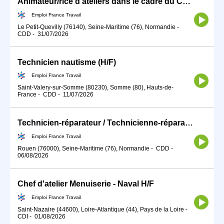
Animateur/rice d'ateliers dans le cadre du CLAS (H/F)
Emploi France Travail
Le Petit-Quevilly (76140), Seine-Maritime (76), Normandie
-
CDD
-
31/07/2026
Technicien nautisme (H/F)
Emploi France Travail
Saint-Valery-sur-Somme (80230), Somme (80), Hauts-de-
France
-
CDD
-
11/07/2026
Technicien-réparateur / Technicienne-réparatrice de cycles (H/F)
Emploi France Travail
Rouen (76000), Seine-Maritime (76), Normandie
-
CDD
-
06/08/2026
Chef d'atelier Menuiserie - Naval H/F
Emploi France Travail
Saint-Nazaire (44600), Loire-Atlantique (44), Pays de la Loire
-
CDI
-
01/08/2026