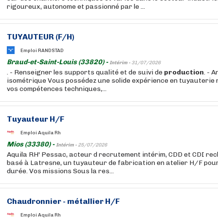
rigoureux, autonome et passionné par le ...
TUYAUTEUR (F/H)
Emploi RANDSTAD
Braud-et-Saint-Louis (33820) -
Intérim -
31/07/2026
. - Renseigner les supports qualité et de suivi de
production
. - 
isométrique Vous possédez une solide expérience en tuyauterie n
vos compétences techniques,...
Tuyauteur H/F
Emploi Aquila Rh
Mios (33380) -
Intérim -
25/07/2026
Aquila RH' Pessac, acteur d recrutement intérim, CDD et CDI rec
basé à Latresne, un tuyauteur de fabrication en atelier H/F pou
durée. Vos missions Sous la res...
Chaudronnier - métallier H/F
Emploi Aquila Rh