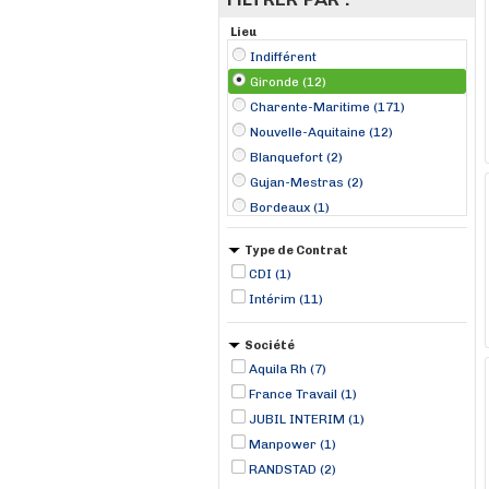
Lieu
Indifférent
Gironde (12)
Charente-Maritime (171)
Nouvelle-Aquitaine (12)
Blanquefort (2)
Gujan-Mestras (2)
Bordeaux (1)
Braud-et-Saint-Louis (1)
Type de Contrat
Canéjean (1)
CDI (1)
Cestas (1)
Intérim (11)
Langon (1)
Mios (1)
Société
Podensac (1)
Aquila Rh (7)
Saint-Jean-d'Illac (1)
France Travail (1)
JUBIL INTERIM (1)
Manpower (1)
RANDSTAD (2)