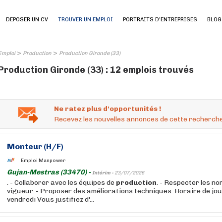
DEPOSER UN CV
TROUVER UN EMPLOI
PORTRAITS D'ENTREPRISES
BLOG
>
>
Emploi
Production
Production Gironde (33)
Production Gironde (33) : 12 emplois trouvés
Ne ratez plus d'opportunités !
Recevez les nouvelles annonces de cette recherche
Monteur (H/F)
Emploi Manpower
Gujan-Mestras (33470) -
Intérim -
23/07/2026
. - Collaborer avec les équipes de
production
. - Respecter les n
vigueur. - Proposer des améliorations techniques. Horaire de jou
vendredi Vous justifiez d'...