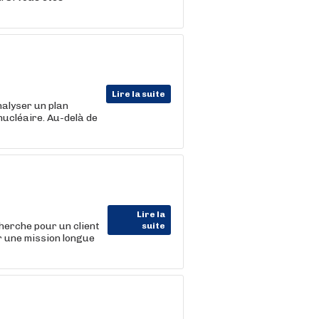
Lire la suite
Analyser un plan
ucléaire. Au-delà de
Lire la
herche pour un client
suite
r une mission longue