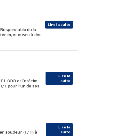
Lire la suite
 Responsable de la
térim, et ouvre à des
Lire la
DI, CDD et Intérim
suite
/F pour l'un de ses
Lire la
er soudeur (F/H) à
suite