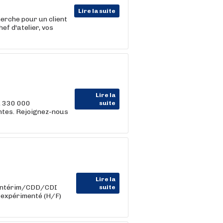
Lire la suite
erche pour un client
ef d'atelier, vos
Lire la
, 330 000
suite
entes. Rejoignez-nous
Lire la
 Intérim/CDD/CDI
suite
 expérimenté (H/F)