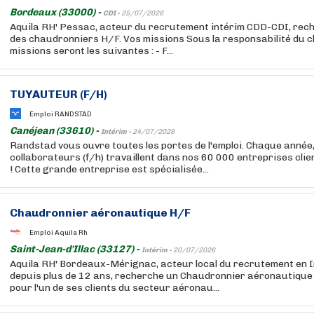
Bordeaux (33000) -
CDI -
25/07/2026
Aquila RH' Pessac, acteur du recrutement intérim CDD-CDI, rech
des chaudronniers H/F. Vos missions Sous la responsabilité du ch
missions seront les suivantes : - F...
TUYAUTEUR (F/H)
Emploi RANDSTAD
Canéjean (33610) -
Intérim -
24/07/2026
Randstad vous ouvre toutes les portes de l'emploi. Chaque année
collaborateurs (f/h) travaillent dans nos 60 000 entreprises cli
! Cette grande entreprise est spécialisée...
Chaudronnier aéronautique H/F
Emploi Aquila Rh
Saint-Jean-d'Illac (33127) -
Intérim -
20/07/2026
Aquila RH' Bordeaux-Mérignac, acteur local du recrutement en
depuis plus de 12 ans, recherche un Chaudronnier aéronautique
pour l'un de ses clients du secteur aéronau...