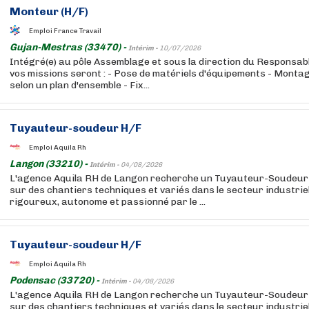
Monteur (H/F)
Emploi France Travail
Gujan-Mestras (33470) -
Intérim -
10/07/2026
Intégré(e) au pôle Assemblage et sous la direction du Responsab
vos missions seront : - Pose de matériels d'équipements - Mont
selon un plan d'ensemble - Fix...
Tuyauteur-soudeur H/F
Emploi Aquila Rh
Langon (33210) -
Intérim -
04/08/2026
L'agence Aquila RH de Langon recherche un Tuyauteur-Soudeur 
sur des chantiers techniques et variés dans le secteur industriel
rigoureux, autonome et passionné par le ...
Tuyauteur-soudeur H/F
Emploi Aquila Rh
Podensac (33720) -
Intérim -
04/08/2026
L'agence Aquila RH de Langon recherche un Tuyauteur-Soudeur 
sur des chantiers techniques et variés dans le secteur industriel