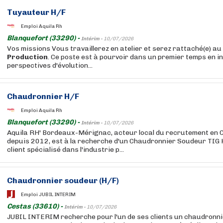
Tuyauteur H/F
Emploi Aquila Rh
Blanquefort (33290) -
Intérim -
10/07/2026
Vos missions Vous travaillerez en atelier et serez rattaché(e) au
Production
. Ce poste est à pourvoir dans un premier temps en in
perspectives d'évolution...
Chaudronnier H/F
Emploi Aquila Rh
Blanquefort (33290) -
Intérim -
10/07/2026
Aquila RH' Bordeaux-Mérignac, acteur local du recrutement en C
depuis 2012, est à la recherche d'un Chaudronnier Soudeur TIG H
client spécialisé dans l'industrie p...
Chaudronnier soudeur (H/F)
Emploi JUBIL INTERIM
Cestas (33610) -
Intérim -
10/07/2026
JUBIL INTERIM recherche pour l'un de ses clients un chaudronni