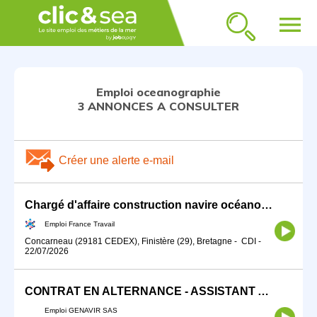
menu
Emploi oceanographie
3 ANNONCES A CONSULTER
Créer une alerte e-mail
Chargé d'affaire construction navire océanographique/hydrographiq (H/F)
Emploi France Travail
Concarneau (29181 CEDEX), Finistère (29), Bretagne
-
CDI
-
22/07/2026
CONTRAT EN ALTERNANCE - ASSISTANT ADMINISTRATIF (F/H)
Emploi GENAVIR SAS