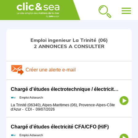
menu
Emploi ingenieur La Trinité (06)
2 ANNONCES A CONSULTER
Créer une alerte e-mail
Chargé d'études électrotechnique / électricité / CVC (H/F)
Emploi Adsearch
La Trinité (06340), Alpes-Maritimes (06), Provence-Alpes-Côte
d'Azur
-
CDI
-
09/07/2026
Chargé d'études électricité CFA/CFO (H/F)
Emploi Adsearch