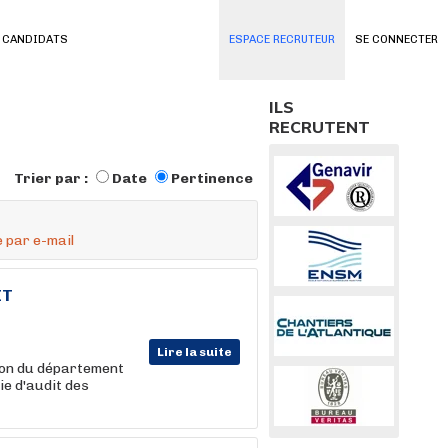
 CANDIDATS
ESPACE RECRUTEUR
SE CONNECTER
ILS
RECRUTENT
Trier par :
Date
Pertinence
 par e-mail
IT
Lire la suite
tion du département
ie d'audit des