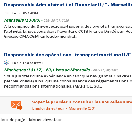
Responsable Administratif et Financier H/F - Marseill
Emploi CMA-CGM
Marseille (13000) -
CDI -
20/07/2026
A la demande du
Directeur
, participer à des projets transversau
l'activité. lancez vous dans l'aventure CCIS France Dirigé par Ro
Groupe CMA CGM, un leader mondial...
Responsable des opérations - transport maritime H/F
Emploi France Travail
Martigues (13117) - 29,1 kms de Marseille -
CDI -
16/07/2026
Vous justifiez d'une expérience en tant que navigant sur navires
pétrole, chimie) ainsi qu'une connaissance des réglementations 
recommandations internationales. (MARPOL, SO...
Soyez le premier à consulter les nouvelles ann
Emploi directeur - Marseille (13)
Haut de page - Métier directeur