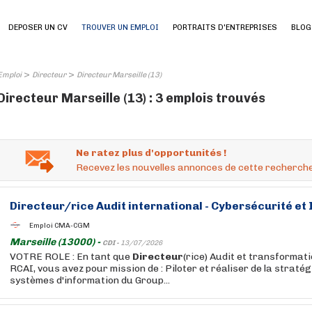
DEPOSER UN CV
TROUVER UN EMPLOI
PORTRAITS D'ENTREPRISES
BLOG
>
>
Emploi
Directeur
Directeur Marseille (13)
Directeur Marseille (13) : 3 emplois trouvés
Ne ratez plus d'opportunités !
Recevez les nouvelles annonces de cette recherche
Directeur
/rice Audit international - Cybersécurité et 
Emploi CMA-CGM
Marseille (13000) -
CDI -
13/07/2026
VOTRE ROLE : En tant que
Directeur
(rice) Audit et transforma
RCAI, vous avez pour mission de : Piloter et réaliser de la stratég
systèmes d'information du Group...