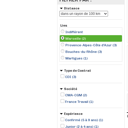
Distance
Lieu
Indifférent
Marseille (2)
Provence-Alpes-Côte d'Azur (3)
Bouches-du-Rhône (3)
Martigues (1)
Type de Contrat
CDI (3)
Société
CMA-CGM (2)
France Travail (1)
Expérience
Confirmé (5 à 9 ans) (1)
Junior (2 à 4 ans) (1)