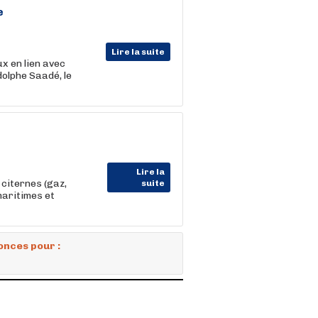
e
Lire la suite
x en lien avec
dolphe Saadé, le
Lire la
 citernes (gaz,
suite
maritimes et
onces pour :