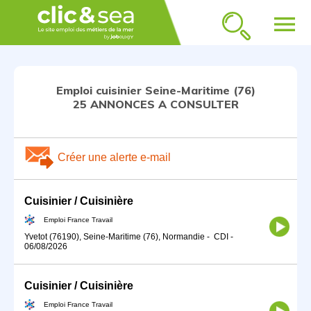
menu
Emploi cuisinier Seine-Maritime (76)
25 ANNONCES A CONSULTER
Créer une alerte e-mail
Cuisinier / Cuisinière
Emploi France Travail
Yvetot (76190), Seine-Maritime (76), Normandie
-
CDI
-
06/08/2026
Cuisinier / Cuisinière
Emploi France Travail