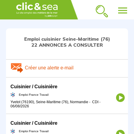
menu
Emploi cuisinier Seine-Maritime (76)
22 ANNONCES A CONSULTER
Créer une alerte e-mail
Cuisinier / Cuisinière
Emploi France Travail
Yvetot (76190), Seine-Maritime (76), Normandie
-
CDI
-
06/08/2026
Cuisinier / Cuisinière
Emploi France Travail