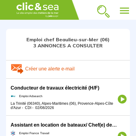
menu
Emploi chef Beaulieu-sur-Mer (06)
3 ANNONCES A CONSULTER
Créer une alerte e-mail
Conducteur de travaux électricité (H/F)
Emploi Adsearch
La Trinité (06340), Alpes-Maritimes (06), Provence-Alpes-Côte
d'Azur
-
CDI
-
02/08/2026
Assistant en location de bateaux/ Chef(e) de base H/F
Emploi France Travail