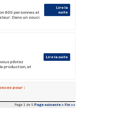
Lire la
ron 800 personnes et
suite
ateur. Dans un souci
Lire la suite
 vous pilotez
de production, et
onces pour :
Page suivante >
Fin >>
Page 1 de 5