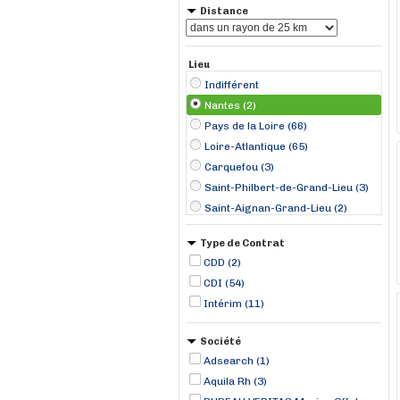
Distance
Lieu
Indifférent
Nantes (2)
Pays de la Loire (66)
Loire-Atlantique (65)
Carquefou (3)
Saint-Philbert-de-Grand-Lieu (3)
Saint-Aignan-Grand-Lieu (2)
Héric (1)
Type de Contrat
Les Sorinières (1)
CDD (2)
Thouaré-sur-Loire (1)
CDI (54)
Intérim (11)
Société
Adsearch (1)
Aquila Rh (3)