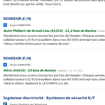
client, un chaudronnier soudeur (H/F). Début de mission dès que p
2x8 (matin ou après-midi). Taux hora...
SOUDEUR (F/H)
Emploi RANDSTAD
Saint-Philbert-de-Grand-Lieu (44310) - 21,2 kms de Nantes -
Intér
Randstad vous ouvre toutes les portes de l'emploi. Chaque année
collaborateurs (f/h) travaillent dans nos 60 000 entreprises cli
! Nous recherchons pour le compte de notr...
SOUDEUR (F/H)
Emploi RANDSTAD
Héric (44810) - 23 kms de Nantes -
Intérim -
16/07/2026
Randstad vous ouvre toutes les portes de l'emploi. Chaque année
collaborateurs (f/h) travaillent dans nos 60 000 entreprises cli
! Notre client, implanté à LA CHAPELLE AC...
Ingénieur électricité - Systèmes de sécurité H/F
Emploi Chantiers de l'Atlantique