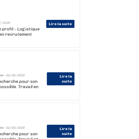
7/2026
Lire la suite
 profil - Logistique
l en recrutement
im -
02/08/2026
Lire la
recherche pour son
suite
ossible. Travail en
im -
02/08/2026
Lire la
recherche pour son
suite