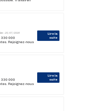
ossible. Travail en
im -
25/07/2026
Lire la
, 330 000
suite
entes. Rejoignez-nous
Lire la
, 330 000
suite
entes. Rejoignez-nous