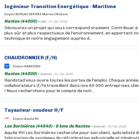
Ingénieur Transition Energétique - Maritime
Emploi BUREAU VERITAS Marine Offshore
Nantes (44000) -
CDI -
07/08/2026
Découvrez un projet qui vous correspond vraiment. Contribuer à
plus sûr et plus respectueux de l'environnement, en apportant no
technique et notre engagement auprès d...
CHAUDRONNIER (F/H)
Emploi RANDSTAD
Nantes (44000) -
Intérim -
01/08/2026
Randstad vous ouvre toutes les portes de l'emploi. Chaque année
collaborateurs (f/h) travaillent dans nos 60 000 entreprises cli
! Nous recherchons pour le compte de notr...
Tuyauteur-soudeur H/F
Emploi Aquila Rh
Les Sorinières (44840) - 8 kms de Nantes -
Intérim -
05/08/2026
Aquila RH Les Sorinières recherche pour son client, spécialiste d
fabrication de systèmes de réfrigération industrielle et générat