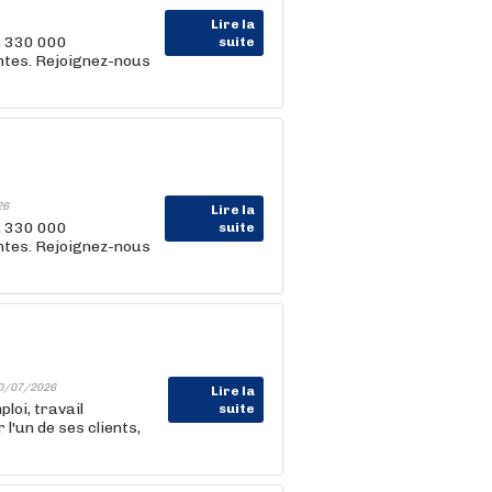
Lire la
, 330 000
suite
entes. Rejoignez-nous
26
Lire la
, 330 000
suite
entes. Rejoignez-nous
0/07/2026
Lire la
oi, travail
suite
'un de ses clients,