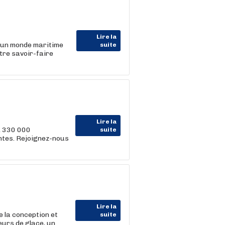
Lire la
 un monde maritime
suite
tre savoir-faire
Lire la
, 330 000
suite
entes. Rejoignez-nous
Lire la
e la conception et
suite
eurs de glace, un