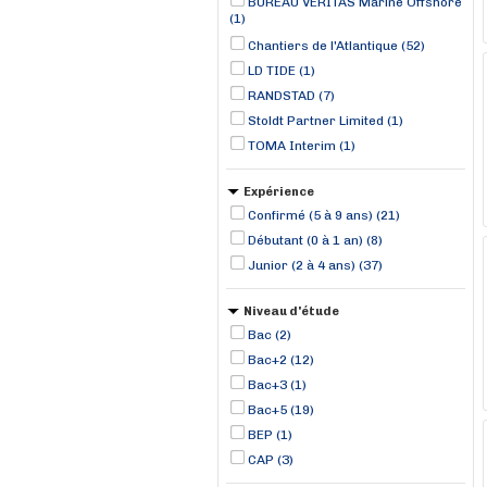
BUREAU VERITAS Marine Offshore
(1)
Chantiers de l'Atlantique (52)
LD TIDE (1)
RANDSTAD (7)
Stoldt Partner Limited (1)
TOMA Interim (1)
Expérience
Confirmé (5 à 9 ans) (21)
Débutant (0 à 1 an) (8)
Junior (2 à 4 ans) (37)
Niveau d'étude
Bac (2)
Bac+2 (12)
Bac+3 (1)
Bac+5 (19)
BEP (1)
CAP (3)