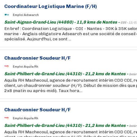
Coordinateur Logistique Marine (F/H)
Emploi Adsearch
Saint-Aignan-Grand-Lieu (44860) - 11,9 kms de Nantes -
CDI -
13/0
En bref : Coordination Logistique - CDI - Nantes - 30K à 35K selon
marine - Anglais obligatoire Adsearch est une société de consei
spécialisé. Aujourd'hui, ce sont ...
Chaudronnier Soudeur H/F
Emploi Aquila Rh
Saint-Philbert-de-Grand-Lieu (44310) - 21,2 kms de Nantes -
Intér
Aquila RH Machecoul, agence de recrutement intérim CDD CDI, 
client, un chaudronnier soudeur (H/F). Début de mission dès que p
2x8 (matin ou après-midi). Taux hora...
Chaudronnier Soudeur H/F
Emploi Aquila Rh
Saint-Philbert-de-Grand-Lieu (44310) - 21,2 kms de Nantes -
Intér
Aquila RH Machecoul, agence de recrutement intérim CDD CDI, 