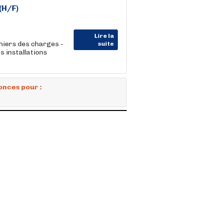
(H/F)
Lire la
hiers des charges -
suite
s installations
onces pour :