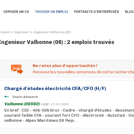
DEPOSER UN CV
TROUVER UN EMPLOI
PORTRAITS D'ENTREPRISES
BLOG
>
>
Emploi
Ingenieur
Ingenieur Valbonne (06)
Ingenieur Valbonne (06) : 2 emplois trouvés
Ne ratez plus d'opportunités !
Recevez les nouvelles annonces de cette recherche
Chargé d'études électricité CFA/CFO (H/F)
Emploi Adsearch
Valbonne (06560) -
CDI -
17/07/2026
En bref : CDI - 40k-50k brut - Cadre - chargé d'études - dessinat
courant faible CFA - courant fort CFO - électricité - AutoCad - Dia
valbonne - Alpes Maritimes 06 Rejo...