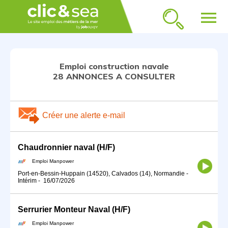
menu
Emploi construction navale
28 ANNONCES A CONSULTER
Créer une alerte e-mail
Chaudronnier naval (H/F)
Emploi Manpower
Port-en-Bessin-Huppain (14520), Calvados (14), Normandie
-
Intérim
-
16/07/2026
Serrurier Monteur Naval (H/F)
Emploi Manpower