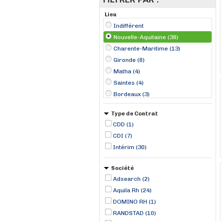
Lieu
Indifférent
Nouvelle-Aquitaine (38)
Charente-Maritime (13)
Gironde (8)
Matha (4)
Saintes (4)
Bordeaux (3)
Braud-et-Saint-Louis (2)
Type de Contrat
Saint-Jean-d'Angély (2)
CDD (1)
Airvault (1)
CDI (7)
Bayonne (1)
Intérim (30)
Biard (1)
Bourran (1)
Société
Bressuire (1)
Adsearch (2)
Aquila Rh (24)
DOMINO RH (1)
RANDSTAD (10)