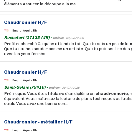
éléments Assurer la découpe à la me...
Chaudronnier H/F
Emploi Aquila Rh
Rochefort (17133 AIR) -
Intérim -
04/08/2026
Profil recherché Ce qu'on attend de toi : Que tu sois un pro de la
Que tu saches souder comme un artiste. Que tu puisses lire des 
avec les yeux fermés. ...
Chaudronnier H/F
Emploi Aquila Rh
Saint-Gelais (79410) -
Intérim -
30/07/2026
Pré-requis Vous êtes titulaire d'un diplôme en
chaudronnerie
, 
équivalent Vous maîtrisez la lecture de plans techniques et l'util
outils Vous avez une bonne con...
Chaudronnier - métallier H/F
Emploi Aquila Rh