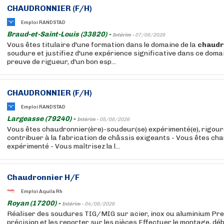
CHAUDRONNIER (F/H)
Emploi RANDSTAD
Braud-et-Saint-Louis (33820) -
Intérim -
07/08/2026
Vous êtes titulaire d'une formation dans le domaine de la
chaudr
soudure et justifiez d'une expérience significative dans ce doma
preuve de rigueur, d'un bon esp...
CHAUDRONNIER (F/H)
Emploi RANDSTAD
Largeasse (79240) -
Intérim -
05/08/2026
Vous êtes chaudronnier(ère)-soudeur(se) expérimenté(e), rigoure
contribuer à la fabrication de châssis exigeants - Vous êtes c
expérimenté - Vous maîtrisez la l...
Chaudronnier H/F
Emploi Aquila Rh
Royan (17200) -
Intérim -
04/08/2026
Réaliser des soudures TIG/MIG sur acier, inox ou aluminium Pre
précision et les reporter sur les pièces Effectuer le montage, déb