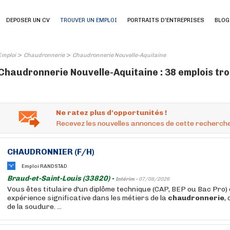
DEPOSER UN CV
TROUVER UN EMPLOI
PORTRAITS D'ENTREPRISES
BLOG
>
>
Emploi
Chaudronnerie
Chaudronnerie Nouvelle-Aquitaine
Chaudronnerie Nouvelle-Aquitaine : 38 emplois tr
Ne ratez plus d'opportunités !
Recevez les nouvelles annonces de cette recherche
CHAUDRONNIER (F/H)
Emploi RANDSTAD
Braud-et-Saint-Louis (33820) -
Intérim -
07/08/2026
Vous êtes titulaire d'un diplôme technique (CAP, BEP ou Bac Pro) 
expérience significative dans les métiers de la
chaudronnerie
,
de la soudure. ...