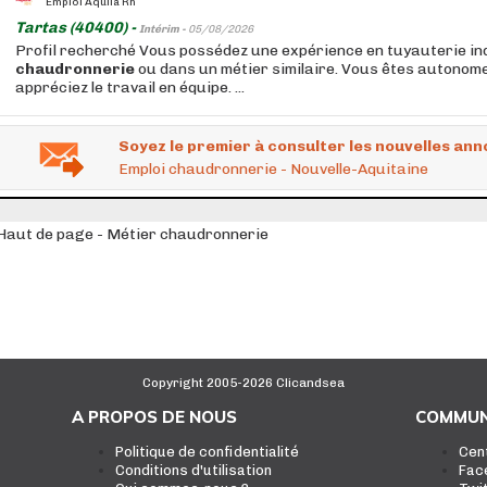
Emploi Aquila Rh
Tartas (40400) -
Intérim -
05/08/2026
Profil recherché Vous possédez une expérience en tuyauterie ind
chaudronnerie
ou dans un métier similaire. Vous êtes autonome
appréciez le travail en équipe. ...
Soyez le premier à consulter les nouvelles ann
Emploi chaudronnerie - Nouvelle-Aquitaine
Haut de page - Métier chaudronnerie
Copyright 2005-2026 Clicandsea
A PROPOS DE NOUS
COMMUN
Politique de confidentialité
Cen
Conditions d'utilisation
Fac