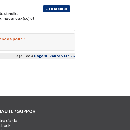
Lire la suite
ustrielle,
, rigoureux(se) et
onces pour :
Page suivante >
Fin >>
Page 1 de 3
AUTE / SUPPORT
tre d'aide
ebook