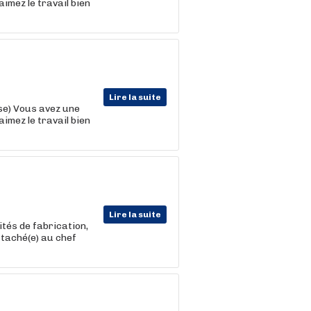
imez le travail bien
Lire la suite
se) Vous avez une
imez le travail bien
Lire la suite
ités de fabrication,
ttaché(e) au chef