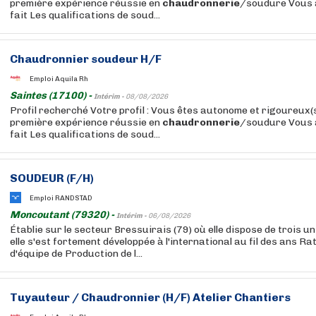
première expérience réussie en
chaudronnerie
/soudure Vous a
fait Les qualifications de soud...
Chaudronnier soudeur H/F
Emploi Aquila Rh
Saintes (17100) -
Intérim -
08/08/2026
Profil recherché Votre profil : Vous êtes autonome et rigoureux(
première expérience réussie en
chaudronnerie
/soudure Vous a
fait Les qualifications de soud...
SOUDEUR (F/H)
Emploi RANDSTAD
Moncoutant (79320) -
Intérim -
06/08/2026
Établie sur le secteur Bressuirais (79) où elle dispose de trois un
elle s'est fortement développée à l'international au fil des ans Ra
d'équipe de Production de l...
Tuyauteur / Chaudronnier (H/F) Atelier Chantiers