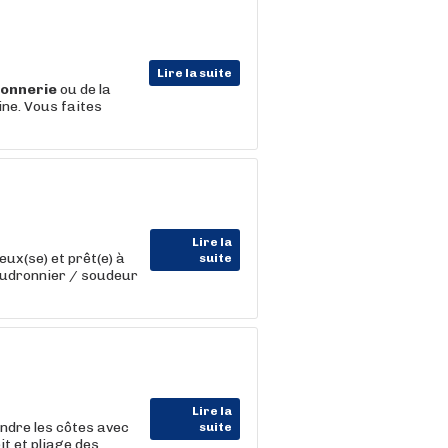
Lire la suite
onnerie
ou de la
ine. Vous faites
Lire la
ux(se) et prêt(e) à
suite
haudronnier / soudeur
Lire la
ndre les côtes avec
suite
it et pliage des