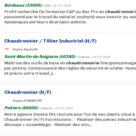
Bordeaux (33000) -
CDI -
25/07/2026
Profil recherché De formation CAP ou Bac Pro en
chaudronneri
passionné par le travail du métal et souhaité vous investir au se
dynamiques porteurs de projets ambitie...
Chaudronnier / Tôlier Industriel (H/F)
Emploi Aquila Rh
Saint-Martin-de-Seignanx (40390) -
Intérim -
24/07/2026
Maîtrise des outils de base en
chaudronnerie
fine (poinçonnage
par points). Connaissance des règles de sécurité en atelier. Hu
et précis votre travail, ç...
Chaudronnier (H/F)
Emploi DOMINO RH
Poitiers (86000) -
Intérim -
20/07/2026
Notre agence Domino RH, recrute pour l'un de ses clients situé à 
Chaudronnier (H/F) Vos missions : - Réaliser des pièces industrie
découpe + assemblage - Réaliser des stru...