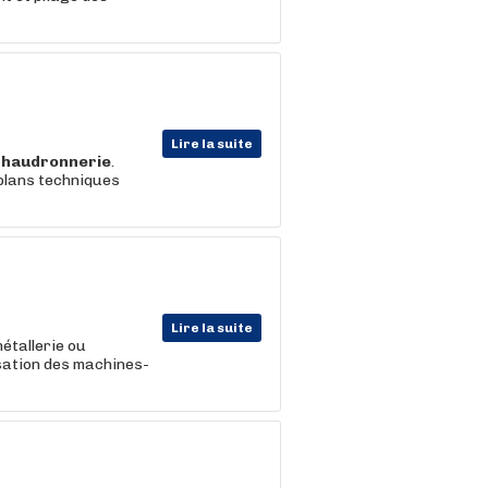
Lire la suite
chaudronnerie
.
plans techniques
Lire la suite
métallerie ou
isation des machines-