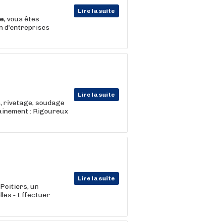
Lire la suite
e
, vous êtes
in d'entreprises
Lire la suite
, rivetage, soudage
mainement : Rigoureux
Lire la suite
Poitiers, un
lles - Effectuer