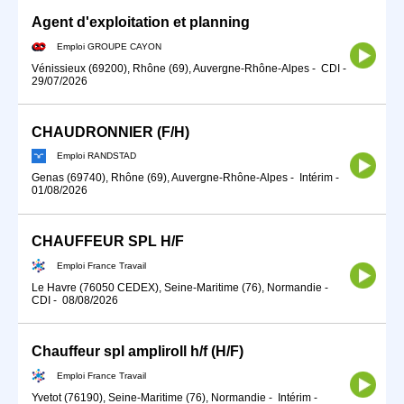
Agent d'exploitation et planning
Emploi GROUPE CAYON
Vénissieux (69200), Rhône (69), Auvergne-Rhône-Alpes
-
CDI
-
29/07/2026
CHAUDRONNIER (F/H)
Emploi RANDSTAD
Genas (69740), Rhône (69), Auvergne-Rhône-Alpes
-
Intérim
-
01/08/2026
CHAUFFEUR SPL H/F
Emploi France Travail
Le Havre (76050 CEDEX), Seine-Maritime (76), Normandie
-
CDI
-
08/08/2026
Chauffeur spl ampliroll h/f (H/F)
Emploi France Travail
Yvetot (76190), Seine-Maritime (76), Normandie
-
Intérim
-