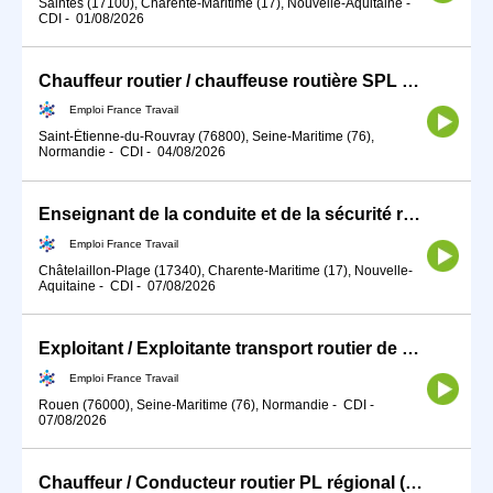
Saintes (17100), Charente-Maritime (17), Nouvelle-Aquitaine
-
CDI
-
01/08/2026
Chauffeur routier / chauffeuse routière SPL CARBU SER (H/F)
Emploi France Travail
Saint-Étienne-du-Rouvray (76800), Seine-Maritime (76),
Normandie
-
CDI
-
04/08/2026
Enseignant de la conduite et de la sécurité routière (H/F)
Emploi France Travail
Châtelaillon-Plage (17340), Charente-Maritime (17), Nouvelle-
Aquitaine
-
CDI
-
07/08/2026
Exploitant / Exploitante transport routier de marchandises (H/F)
Emploi France Travail
Rouen (76000), Seine-Maritime (76), Normandie
-
CDI
-
07/08/2026
Chauffeur / Conducteur routier PL régional (F/H)