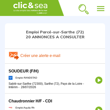
menu
Emploi Parcé-sur-Sarthe (72)
20 ANNONCES A CONSULTER
Créer une alerte e-mail
SOUDEUR (F/H)
Emploi RANDSTAD
Sablé-sur-Sarthe (72300), Sarthe (72), Pays de la Loire
-
Intérim
-
28/07/2026
Chaudronnier H/F - CDI
Emploi Aquila Rh