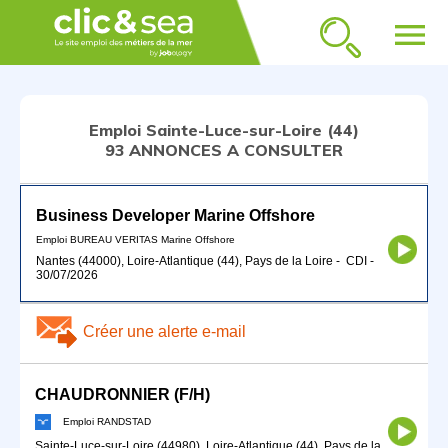
menu
Emploi Sainte-Luce-sur-Loire (44)
93 ANNONCES A CONSULTER
Business Developer Marine Offshore
Emploi BUREAU VERITAS Marine Offshore
Nantes (44000), Loire-Atlantique (44), Pays de la Loire
-
CDI
-
30/07/2026
Créer une alerte e-mail
CHAUDRONNIER (F/H)
Emploi RANDSTAD
Sainte-Luce-sur-Loire (44980), Loire-Atlantique (44), Pays de la