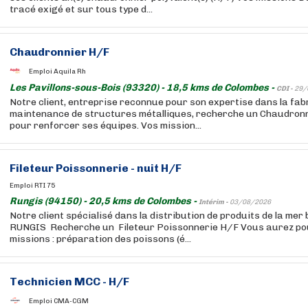
tracé exigé et sur tous type d...
Chaudronnier H/F
Emploi Aquila Rh
Les Pavillons-sous-Bois (93320) - 18,5 kms de Colombes -
CDI -
29/
Notre client, entreprise reconnue pour son expertise dans la fabr
maintenance de structures métalliques, recherche un Chaudronn
pour renforcer ses équipes. Vos mission...
Fileteur Poissonnerie - nuit H/F
Emploi RTI 75
Rungis (94150) - 20,5 kms de Colombes -
Intérim -
03/08/2026
Notre client spécialisé dans la distribution de produits de la mer
RUNGIS Recherche un Fileteur Poissonnerie H/F Vous aurez pou
missions : préparation des poissons (é...
Technicien MCC - H/F
Emploi CMA-CGM