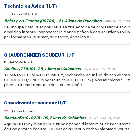
Technicien Avion (H/F)
Emploi CMA-CGM
Roissy-en-France (95700) - 21,4 kms de Colombes -
CDI -
24/07/2026
Le Groupe CMA CGM poursuit sa trajectoire de croissance et d'i
ambition intacte : connecter le monde grâce à des solutions touj
performantes, sur mer, sur terre, dans les ai...
CHAUDRONNIER SOUDEUR H/F
Emploi TOMA Interim
Chelles (77500) - 25,1 kms de Colombes -
Intérim -
02/08/2026
TOMA INTERIM MITRY-MORY, recherche pour l'un de ses clien
SOUDEUR H/F sur le secteur de CHELLES (77). Vos missions : - Ef
plans et la maintenance des pièces usée...
Chaudronnier soudeur H/F
Emploi Aquila Rh
Bondoufle (91070) - 35,2 kms de Colombes -
Intérim -
10/07/2026
Aquila RH Evry, bien plus qu'une agence d'intérim et de recrutem
équipe à votre écoute ! Qu'est ce qui nous enthousiasme ? Vous 