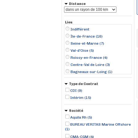
Distance
Lieu
Indifférent
Île-de-France (16)
Seine-et-Marne (7)
Val-d'Oise (5)
Roissy-en-France (4)
Centre-Val de Loire (3)
Bagneaux-sur-Loing (1)
Beauvais (1)
Type de Contrat
Bondoufle (1)
CDI (9)
Bray-sur-Seine (1)
Intérim (15)
Chartres (1)
Chelles (1)
Société
Compiègne (1)
Aquila Rh (5)
Courbevoie (1)
BUREAU VERITAS Marine Offshore
Gonesse (1)
(1)
CMA-CGM (4)