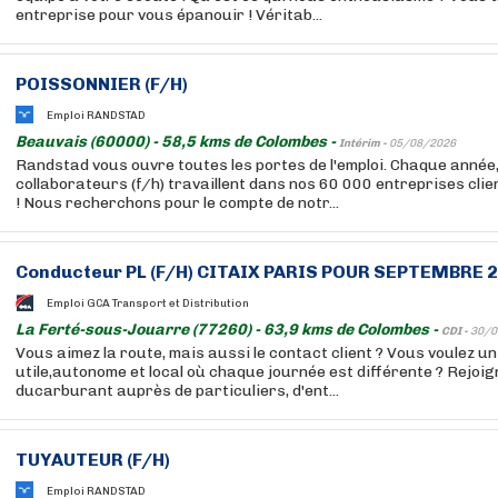
entreprise pour vous épanouir ! Véritab...
POISSONNIER (F/H)
Emploi RANDSTAD
Beauvais (60000) - 58,5 kms de Colombes -
Intérim -
05/08/2026
Randstad vous ouvre toutes les portes de l'emploi. Chaque année
collaborateurs (f/h) travaillent dans nos 60 000 entreprises cli
! Nous recherchons pour le compte de notr...
Conducteur PL (F/H) CITAIX PARIS POUR SEPTEMBRE 
Emploi GCA Transport et Distribution
La Ferté-sous-Jouarre (77260) - 63,9 kms de Colombes -
CDI -
30/0
Vous aimez la route, mais aussi le contact client ? Vous voulez u
utile,autonome et local où chaque journée est différente ? Rejoig
ducarburant auprès de particuliers, d'ent...
TUYAUTEUR (F/H)
Emploi RANDSTAD