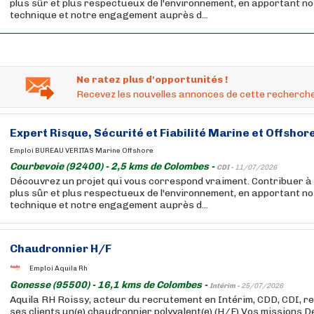
plus sûr et plus respectueux de l'environnement, en apportant no
technique et notre engagement auprès d...
Ne ratez plus d'opportunités !
Recevez les nouvelles annonces de cette recherche
Expert Risque, Sécurité et Fiabilité Marine et Offshor
Emploi BUREAU VERITAS Marine Offshore
Courbevoie (92400) - 2,5 kms de Colombes -
CDI -
11/07/2026
Découvrez un projet qui vous correspond vraiment. Contribuer à
plus sûr et plus respectueux de l'environnement, en apportant no
technique et notre engagement auprès d...
Chaudronnier H/F
Emploi Aquila Rh
Gonesse (95500) - 16,1 kms de Colombes -
Intérim -
25/07/2026
Aquila RH Roissy, acteur du recrutement en Intérim, CDD, CDI, re
ses clients un(e) chaudronnier polyvalent(e) (H/F) Vos missions D