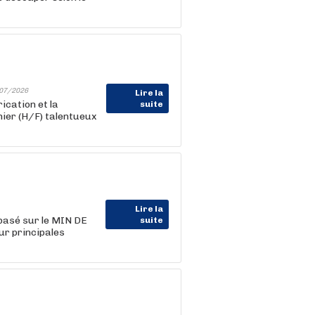
07/2026
Lire la
ication et la
suite
ier (H/F) talentueux
Lire la
 basé sur le MIN DE
suite
r principales