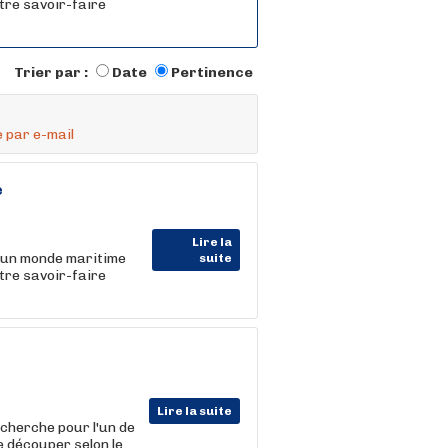
tre savoir-faire
Trier par :
Date
Pertinence
 par e-mail
e
Lire la
 un monde maritime
suite
tre savoir-faire
Lire la suite
cherche pour l'un de
e découper selon le