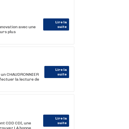
Lire la
nnovation avec une
suite
ours plus
Lire la
ts un CHAUDRONNIER
suite
fectuer la lecture de
Lire la
ent CDD CDI, une
suite
trouvez LA bonne