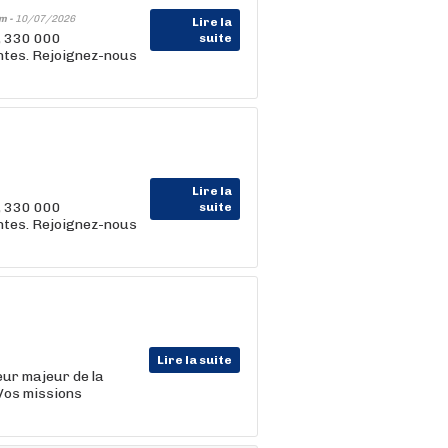
m -
10/07/2026
Lire la
, 330 000
suite
entes. Rejoignez-nous
Lire la
, 330 000
suite
entes. Rejoignez-nous
Lire la suite
eur majeur de la
 Vos missions