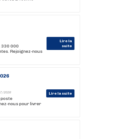
Lire la
, 330 000
suite
entes. Rejoignez-nous
2026
7/2026
Lire la suite
n poste
nez-nous pour livrer