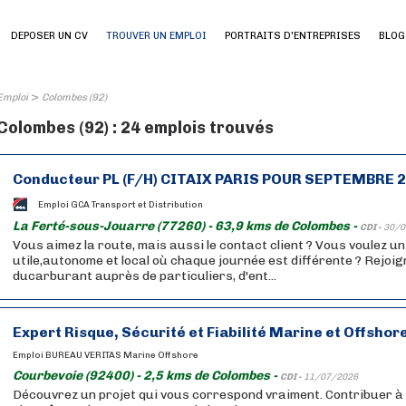
DEPOSER UN CV
TROUVER UN EMPLOI
PORTRAITS D'ENTREPRISES
BLOG
>
Emploi
Colombes (92)
Colombes (92) : 24 emplois trouvés
Conducteur PL (F/H) CITAIX PARIS POUR SEPTEMBRE 
Emploi GCA Transport et Distribution
La Ferté-sous-Jouarre (77260) - 63,9 kms de Colombes -
CDI -
30/0
Vous aimez la route, mais aussi le contact client ? Vous voulez u
utile,autonome et local où chaque journée est différente ? Rejoig
ducarburant auprès de particuliers, d'ent...
Expert Risque, Sécurité et Fiabilité Marine et Offshor
Emploi BUREAU VERITAS Marine Offshore
Courbevoie (92400) - 2,5 kms de Colombes -
CDI -
11/07/2026
Découvrez un projet qui vous correspond vraiment. Contribuer à