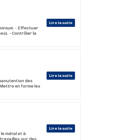
Lire la suite
minium. - Effectuer
). - Contrôler la
Lire la suite
 manutention des
Mettre en forme les
Lire la suite
le métal et à
 travailles sur des