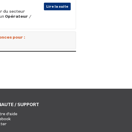
Lire la suite
ur du secteur
 un
Opérateur
/
onces pour :
AUTE / SUPPORT
tre d'aide
ebook
tter