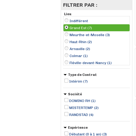
FILTRER PAR :
Lieu
Indifférent
Grand Est (7)
Meurthe-et-Moselle (3)
Haut-Rhin (2)
Arnaville (2)
Colmar (1)
Fléville-devant-Nancy (1)
Soultz-Haut-Rhin (1)
Type de Contrat
Strasbourg (1)
Intérim (7)
Vitry-le-François (1)
Société
DOMINO RH (1)
MISTERTEMP (2)
RANDSTAD (4)
Expérience
Débutant (0 à 1 an) (3)