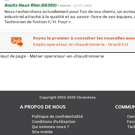
Soultz-Haut-Rhin (68360) -
Intérim -
10/07/2026
Nous recherchons actuellement pour l'un de nos clients, un acte
industriel attaché à la qualité et au savoir-faire de ses équipes,
Technicien de finition F/H. Pour r...
Soyez le premier à consulter les nouvelles ann
Emploi operateur en chaudronnerie - Grand Est
Haut de page - Métier operateur-en-chaudronnerie
Copyright 2005-2026 Clicandsea
A PROPOS DE NOUS
COMMUN
Politique de confidentialité
Cen
Conditions d'utilisation
Fac
Qui sommes-nous ?
Twi
Site mobile