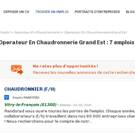
DEPOSER UN CV
TROUVER UN EMPLOI
PORTRAITS D'ENTREPRISES
BLOG
>
>
Emploi
Operateur En Chaudronnerie
Operateur En Chaudronnerie Grand Est
Operateur En Chaudronnerie Grand Est : 7 emplois
Ne ratez plus d'opportunités !
Recevez les nouvelles annonces de cette recherche
CHAUDRONNIER (F/H)
Emploi RANDSTAD
Vitry-le-François (51300) -
Intérim -
08/08/2026
Randstad vous ouvre toutes les portes de l'emploi. Chaque année
collaborateurs (f/h) travaillent dans nos 60 000 entreprises cli
! Nous recherchons pour le compte de notr...