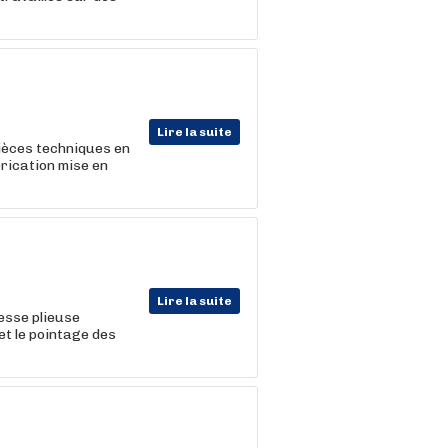
Lire la suite
pièces techniques en
brication mise en
Lire la suite
resse plieuse
et le pointage des