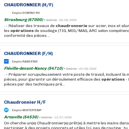
CHAUDRONNIER (H/F)
Emploi DOMINO RH
Strasbourg (67000) -
Intérim -
05/08/2026
. - Réaliser des travaux de
chaudronnerie
sur acier, inox et alu
les
opérations
de soudage (TIG, MIG/MAG, ARC selon compétences
conformité des pièces ...
CHAUDRONNIER (F/H)
Emploi RANDSTAD
Fléville-devant-Nancy (54710) -
Intérim -
04/08/2026
. - Préparer scrupuleusement votre poste de travail, incluant la
pièces, pour garantir un déroulement efficace des
opérations
- 
pièces par des techniques pré...
Chaudronnier H/F
Emploi MISTERTEMP
Arnaville (54530) -
Intérim -
13/07/2026
On cherche un(e) Chaudronnier(e) prêt(e) à mettre les mains dans 
participer à des projets concrets et utiles Ici, pas de routine : tu