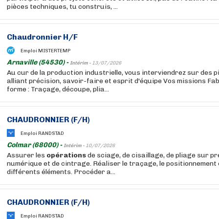
pièces techniques, tu construis, ...
Chaudronnier H/F
Emploi MISTERTEMP
Arnaville (54530) -
Intérim -
13/07/2026
Au cur de la production industrielle, vous interviendrez sur des 
alliant précision, savoir-faire et esprit d'équipe Vos missions Fa
forme : Traçage, découpe, plia...
CHAUDRONNIER (F/H)
Emploi RANDSTAD
Colmar (68000) -
Intérim -
10/07/2026
Assurer les
opérations
de sciage, de cisaillage, de pliage sur p
numérique et de cintrage. Réaliser le traçage, le positionnement 
différents éléments. Procéder a...
CHAUDRONNIER (F/H)
Emploi RANDSTAD