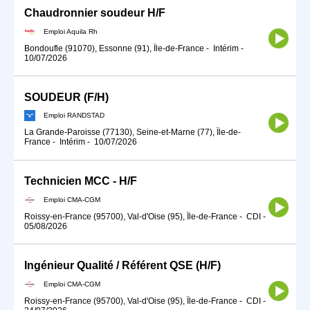
Chaudronnier soudeur H/F
Emploi Aquila Rh
Bondoufle (91070), Essonne (91), Île-de-France
-
Intérim
-
10/07/2026
SOUDEUR (F/H)
Emploi RANDSTAD
La Grande-Paroisse (77130), Seine-et-Marne (77), Île-de-
France
-
Intérim
-
10/07/2026
Technicien MCC - H/F
Emploi CMA-CGM
Roissy-en-France (95700), Val-d'Oise (95), Île-de-France
-
CDI
-
05/08/2026
Ingénieur Qualité / Référent QSE (H/F)
Emploi CMA-CGM
Roissy-en-France (95700), Val-d'Oise (95), Île-de-France
-
CDI
-