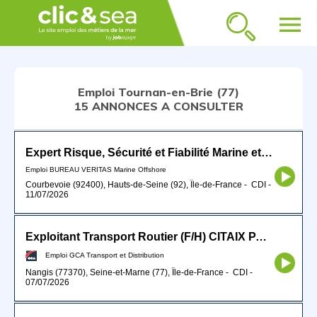
menu
Emploi Tournan-en-Brie (77)
15 ANNONCES A CONSULTER
Expert Risque, Sécurité et Fiabilité Marine et Offshore
Emploi BUREAU VERITAS Marine Offshore
Courbevoie (92400), Hauts-de-Seine (92), Île-de-France
-
CDI
-
11/07/2026
Exploitant Transport Routier (F/H) CITAIX PARIS
Emploi GCA Transport et Distribution
Nangis (77370), Seine-et-Marne (77), Île-de-France
-
CDI
-
07/07/2026