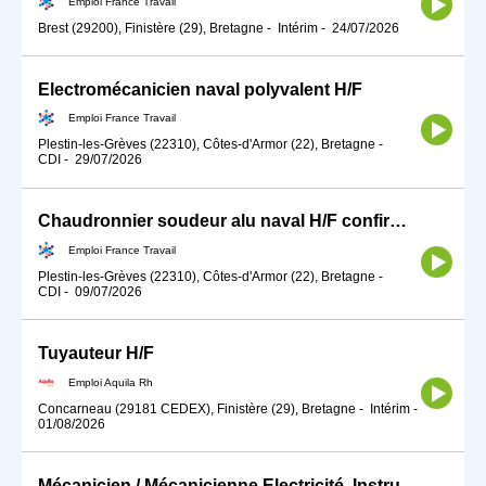
Emploi France Travail
Brest (29200), Finistère (29), Bretagne
-
Intérim
-
24/07/2026
Electromécanicien naval polyvalent H/F
Emploi France Travail
Plestin-les-Grèves (22310), Côtes-d'Armor (22), Bretagne
-
CDI
-
29/07/2026
Chaudronnier soudeur alu naval H/F confirmé(e) ou apprenti(e) (H/F)
Emploi France Travail
Plestin-les-Grèves (22310), Côtes-d'Armor (22), Bretagne
-
CDI
-
09/07/2026
Tuyauteur H/F
Emploi Aquila Rh
Concarneau (29181 CEDEX), Finistère (29), Bretagne
-
Intérim
-
01/08/2026
Mécanicien / Mécanicienne Electricité, Instrument de bord, Radio (H/F)