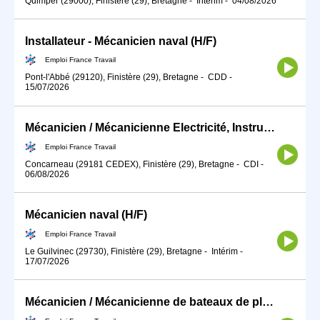
Quimper (29000), Finistère (29), Bretagne
-
Intérim
-
04/08/2026
Installateur - Mécanicien naval (H/F)
Emploi France Travail
Pont-l'Abbé (29120), Finistère (29), Bretagne
-
CDD
-
15/07/2026
Mécanicien / Mécanicienne Electricité, Instrument de bord, Radio (H/F)
Emploi France Travail
Concarneau (29181 CEDEX), Finistère (29), Bretagne
-
CDI
-
06/08/2026
Mécanicien naval (H/F)
Emploi France Travail
Le Guilvinec (29730), Finistère (29), Bretagne
-
Intérim
-
17/07/2026
Mécanicien / Mécanicienne de bateaux de plaisance (H/F)