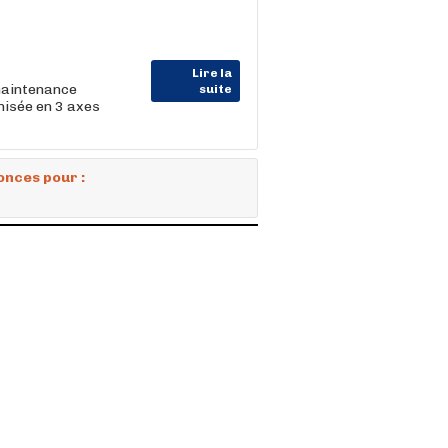
Lire la
maintenance
suite
nisée en 3 axes
onces pour :