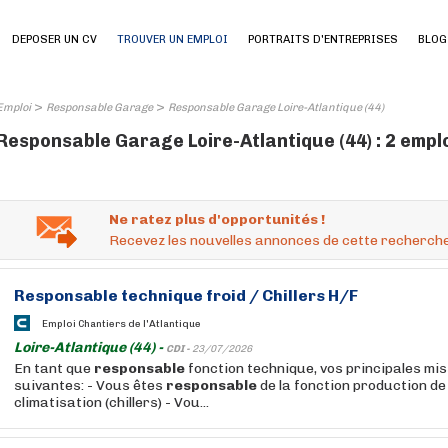
DEPOSER UN CV
TROUVER UN EMPLOI
PORTRAITS D'ENTREPRISES
BLOG
>
>
Emploi
Responsable Garage
Responsable Garage Loire-Atlantique (44)
Responsable Garage Loire-Atlantique (44) : 2 empl
Ne ratez plus d'opportunités !
Recevez les nouvelles annonces de cette recherche
Responsable
technique froid / Chillers H/F
Emploi Chantiers de l'Atlantique
Loire-Atlantique (44) -
CDI -
23/07/2026
En tant que
responsable
fonction technique, vos principales mis
suivantes: - Vous êtes
responsable
de la fonction production de 
climatisation (chillers) - Vou...