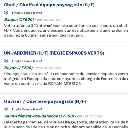
Chef / Cheffe d'équipe paysagiste (H/F)
Emploi France Travail
Saujon (17600) -
CDI -
06/08/2026
Votre agence 321nterim' recrute pour l'un de ses clients un che
H/F. Vous encadrez une équipe sur des chantiers d'aménagement
assurez la bonne réalisation des travaux...
UN JARDINIER (H/F) (RÉGIE ESPACES VERTS)
Emploi France Travail
Royan (17200) -
CDD -
01/08/2026
Placé(e) sous l'autorité du responsable du service espaces verts
intégré(e) à l'équipe du secteur ayant la charge de l'entretien 
verts du centre ville de ROYAN. MISSION...
Ouvrier / Ouvrière paysagiste (H/F)
Emploi France Travail
Saint-Clément-des-Baleines (17590) -
CDI -
28/07/2026
Désherbage manuel, débroussaillage, tonte, plantation, taille de h
sur le nord de l'Ile de Ré en priorité, départ possible de la Rochell