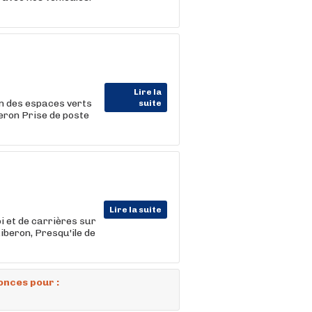
Lire la
en des espaces verts
suite
eron Prise de poste
Lire la suite
i et de carrières sur
iberon, Presqu'ile de
onces pour :