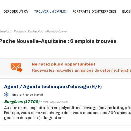
DEPOSER UN CV
TROUVER UN EMPLOI
PORTRAITS D'ENTREPRISES
BLOG
>
>
Emploi
Peche
Peche Nouvelle-Aquitaine
Peche Nouvelle-Aquitaine : 6 emplois trouvés
Ne ratez plus d'opportunités !
Recevez les nouvelles annonces de cette recherche
Agent / Agente technique d'élevage (H/F)
Emploi France Travail
Surgères (17700) -
CDI -
06/08/2026
Au cur d'une exploitation en polyculture élevage (bovins laits), af
l'équipe, vous serez en charge de: - vous occuper des 300 animau
gestion des petits) - la gestio...