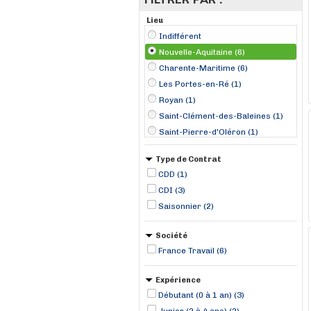
Lieu
Indifférent
Nouvelle-Aquitaine (6)
Charente-Maritime (6)
Les Portes-en-Ré (1)
Royan (1)
Saint-Clément-des-Baleines (1)
Saint-Pierre-d'Oléron (1)
Saujon (1)
Type de Contrat
Surgères (1)
CDD (1)
CDI (3)
Saisonnier (2)
Société
France Travail (6)
Expérience
Débutant (0 à 1 an) (3)