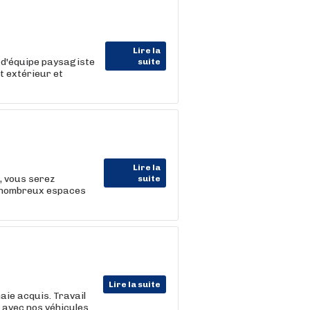
Lire la
f d'équipe paysagiste
suite
 extérieur et
Lire la
, vous serez
suite
de nombreux espaces
Lire la suite
aie acquis. Travail
e avec nos véhicules.