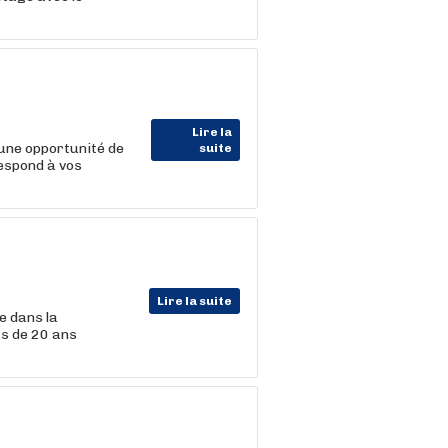
Lire la
une opportunité de
suite
respond à vos
Lire la suite
e dans la
us de 20 ans