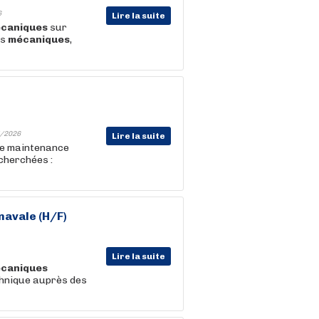
6
Lire la suite
caniques
sur
es
mécaniques
,
/2026
Lire la suite
 de maintenance
cherchées :
navale (H/F)
Lire la suite
caniques
chnique auprès des