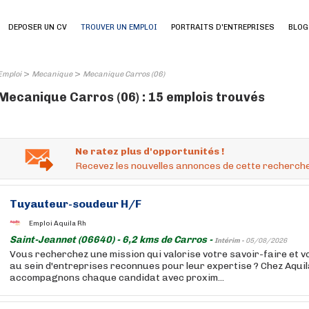
DEPOSER UN CV
TROUVER UN EMPLOI
PORTRAITS D'ENTREPRISES
BLOG
>
>
Emploi
Mecanique
Mecanique Carros (06)
Mecanique Carros (06) : 15 emplois trouvés
Ne ratez plus d'opportunités !
Recevez les nouvelles annonces de cette recherche
Tuyauteur-soudeur H/F
Emploi Aquila Rh
Saint-Jeannet (06640) - 6,2 kms de Carros -
Intérim -
05/08/2026
Vous recherchez une mission qui valorise votre savoir-faire et v
au sein d'entreprises reconnues pour leur expertise ? Chez Aqui
accompagnons chaque candidat avec proxim...