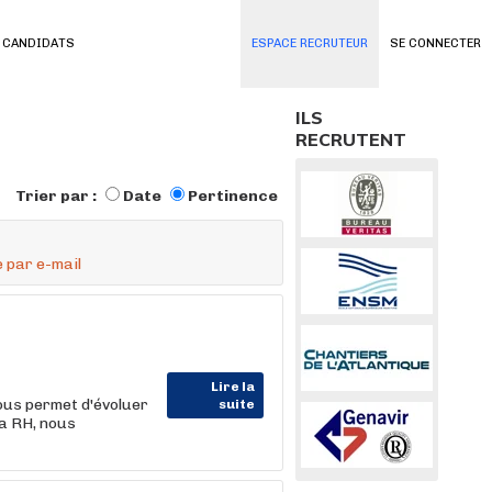
 CANDIDATS
ESPACE RECRUTEUR
SE CONNECTER
ILS
RECRUTENT
Trier par :
Date
Pertinence
 par e-mail
Lire la
ous permet d'évoluer
suite
la RH, nous