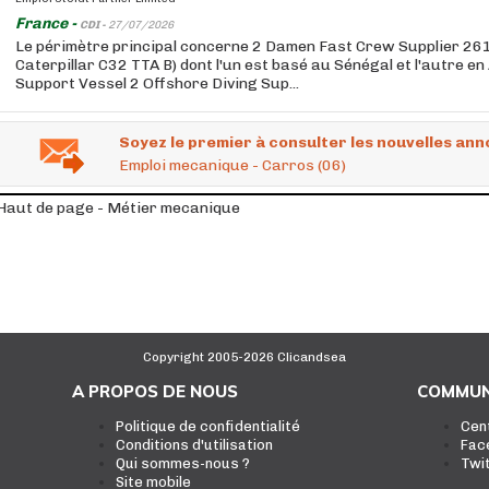
France -
CDI -
27/07/2026
Le périmètre principal concerne 2 Damen Fast Crew Supplier 261
Caterpillar C32 TTA B) dont l'un est basé au Sénégal et l'autre en
Support Vessel 2 Offshore Diving Sup...
Soyez le premier à consulter les nouvelles ann
Emploi mecanique - Carros (06)
Haut de page - Métier mecanique
Copyright 2005-2026 Clicandsea
A PROPOS DE NOUS
COMMUN
Politique de confidentialité
Cen
Conditions d'utilisation
Fac
Qui sommes-nous ?
Twi
Site mobile