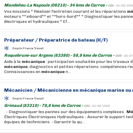
Mandelieu-La Napoule (06210) - 34 kms de Carros -
CDI -
04/08/202
Vos missions * Réaliser l'entretien courant et les réparations
mé
moteurs **inboard** et **hors-bord** * Diagnostiquer les pann
électriques et hydrauliques * Ef...
Préparateur / Préparatrice de bateau (H/F)
Emploi France Travail
Roquebrune-sur Argens (83380) - 58,9 kms de Carros -
CDD -
28/07
Aide à la
mécanique
: participation souhaitée pour les travaux
mécanique
, diagnostics et petites réparations. compétences re
Connaissances en
mécanique
n...
Mécanicien / Mécanicienne en
mécanique
marine ou 
Emploi France Travail
Grimaud (83310) - 78,8 kms de Carros -
CDI -
03/08/2026
. - Diagnostiquer les pannes sur des équipements complexes :
Mé
Électriques Électroniques Hydrauliques - Assurer le support te
équipes de techniciens. - Garantir la qu...