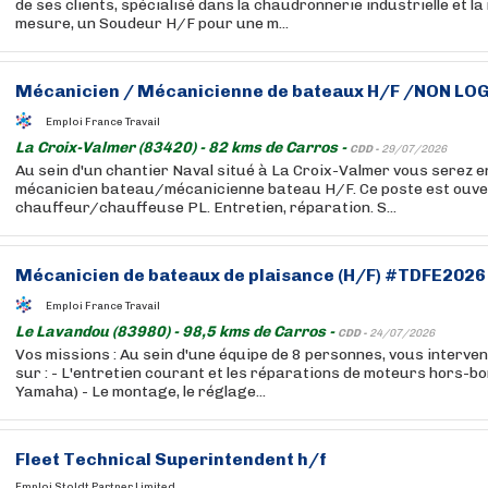
de ses clients, spécialisé dans la chaudronnerie industrielle et la
mesure, un Soudeur H/F pour une m...
Mécanicien / Mécanicienne de bateaux H/F /NON LO
Emploi France Travail
La Croix-Valmer (83420) - 82 kms de Carros -
CDD -
29/07/2026
Au sein d'un chantier Naval situé à La Croix-Valmer vous serez 
mécanicien bateau/mécanicienne bateau H/F. Ce poste est ouve
chauffeur/chauffeuse PL. Entretien, réparation. S...
Mécanicien de bateaux de plaisance (H/F) #TDFE2026
Emploi France Travail
Le Lavandou (83980) - 98,5 kms de Carros -
CDD -
24/07/2026
Vos missions : Au sein d'une équipe de 8 personnes, vous interve
sur : - L'entretien courant et les réparations de moteurs hors-b
Yamaha) - Le montage, le réglage...
Fleet Technical Superintendent h/f
Emploi Stoldt Partner Limited