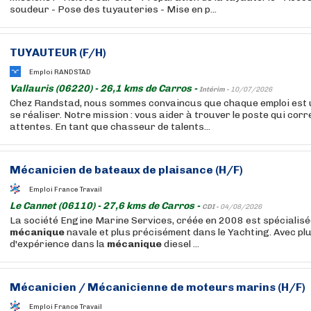
soudeur - Pose des tuyauteries - Mise en p...
TUYAUTEUR (F/H)
Emploi RANDSTAD
Vallauris (06220) - 26,1 kms de Carros -
Intérim -
10/07/2026
Chez Randstad, nous sommes convaincus que chaque emploi est 
se réaliser. Notre mission : vous aider à trouver le poste qui cor
attentes. En tant que chasseur de talents...
Mécanicien de bateaux de plaisance (H/F)
Emploi France Travail
Le Cannet (06110) - 27,6 kms de Carros -
CDI -
04/08/2026
La société Engine Marine Services, créée en 2008 est spécialisé
mécanique
navale et plus précisément dans le Yachting. Avec pl
d'expérience dans la
mécanique
diesel ...
Mécanicien / Mécanicienne de moteurs marins (H/F)
Emploi France Travail