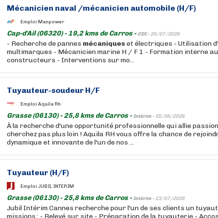
Mécanicien naval /mécanicien automobile (H/F)
Emploi Manpower
Cap-d'Ail (06320) - 19,2 kms de Carros -
CDI -
28/07/2026
- Recherche de pannes
mécaniques
et électriques - Utilisation d
multimarques - Mécanicien marine H / F 1 - Formation interne au
constructeurs - Interventions sur mo...
Tuyauteur-soudeur H/F
Emploi Aquila Rh
Grasse (06130) - 25,8 kms de Carros -
Intérim -
05/08/2026
À la recherche d'une opportunité professionnelle qui allie passion
cherchez pas plus loin ! Aquila RH vous offre la chance de rejoind
dynamique et innovante de l'un de nos ...
Tuyauteur (H/F)
Emploi JUBIL INTERIM
Grasse (06130) - 25,8 kms de Carros -
Intérim -
23/07/2026
Jubil Intérim Cannes recherche pour l'un de ses clients un tuyau
missions : - Relevé sur site - Préparation de la tuyauterie - Acco