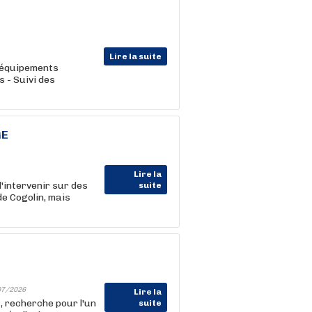
Lire la suite
s équipements
 - Suivi des
GE
Lire la
'intervenir sur des
suite
e Cogolin, mais
07/2026
Lire la
, recherche pour l'un
suite