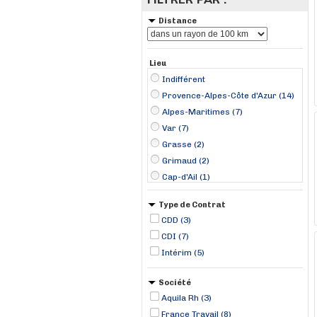
Distance
Lieu
Indifférent
Provence-Alpes-Côte d'Azur (14)
Alpes-Maritimes (7)
Var (7)
Grasse (2)
Grimaud (2)
Cap-d'Ail (1)
Cogolin (1)
Type de Contrat
La Croix-Valmer (1)
CDD (3)
Le Cannet (1)
CDI (7)
Le Cannet-des-Maures (1)
Intérim (5)
Le Lavandou (1)
Mandelieu-La Napoule (1)
Société
Roquebrune-sur Argens (1)
Aquila Rh (3)
France Travail (8)