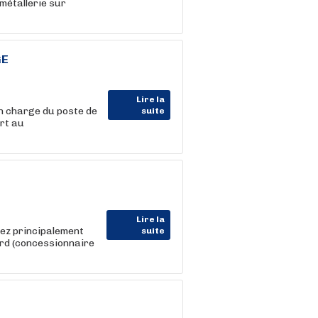
 métallerie sur
GE
Lire la
en charge du poste de
suite
rt au
Lire la
nez principalement
suite
ord (concessionnaire