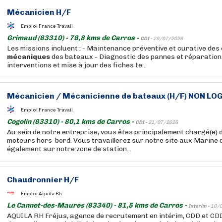
Mécanicien H/F
Emploi France Travail
Grimaud (83310) - 78,8 kms de Carros -
CDI -
29/07/2026
Les missions incluent : - Maintenance préventive et curative de
mécaniques
des bateaux - Diagnostic des pannes et réparations
interventions et mise à jour des fiches te...
Mécanicien / Mécanicienne de bateaux (H/F) NON LO
Emploi France Travail
Cogolin (83310) - 80,1 kms de Carros -
CDI -
21/07/2026
Au sein de notre entreprise, vous êtes principalement chargé(e) d
moteurs hors-bord. Vous travaillerez sur notre site aux Marine d
également sur notre zone de station...
Chaudronnier H/F
Emploi Aquila Rh
Le Cannet-des-Maures (83340) - 81,5 kms de Carros -
Intérim -
10/
AQUILA RH Fréjus, agence de recrutement en intérim, CDD et CDI