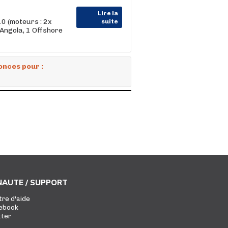
Lire la
0 (moteurs : 2x
suite
 Angola, 1 Offshore
onces pour :
AUTE / SUPPORT
tre d'aide
ebook
tter