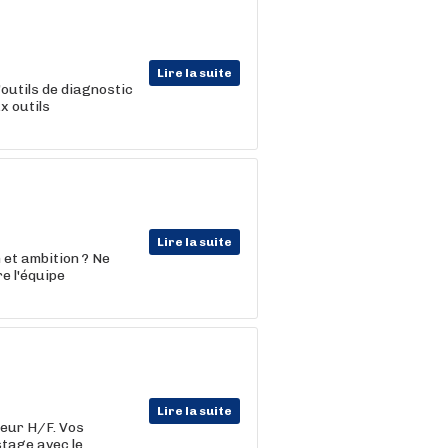
Lire la suite
'outils de diagnostic
x outils
Lire la suite
 et ambition ? Ne
re l'équipe
Lire la suite
teur H/F. Vos
stage avec le