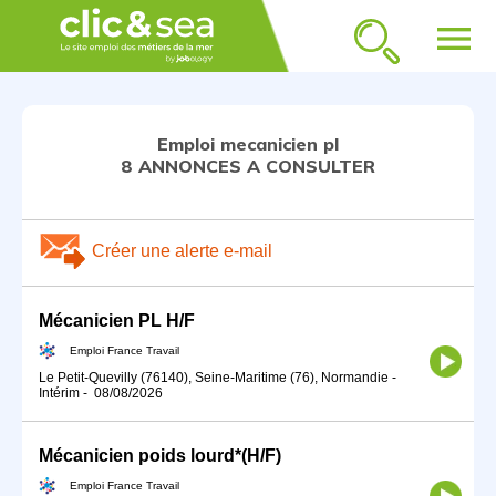
menu
Emploi mecanicien pl
8 ANNONCES A CONSULTER
Créer une alerte e-mail
Mécanicien PL H/F
Emploi France Travail
Le Petit-Quevilly (76140), Seine-Maritime (76), Normandie
-
Intérim
-
08/08/2026
Mécanicien poids lourd*(H/F)
Emploi France Travail