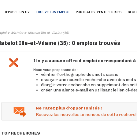
DEPOSER UN CV
TROUVER UN EMPLOI
PORTRAITS D'ENTREPRISES
BLOG
>
>
ploi
Matelot
Matelot Ille-et-Vilaine (35)
atelot Ille-et-Vilaine (35) : 0 emplois trouvés
Il n'y a aucune offre d'emploi correspondant 
Nous vous proposons de :
vérifier l'orthographe des mots saisis
essayer une nouvelle recherche avec des mots
élargir votre recherche en supprimant des cri
créer une alerte e-mail en utilisant le lien ci-d
Ne ratez plus d'opportunités !
Recevez les nouvelles annonces de cette recherch
TOP RECHERCHES