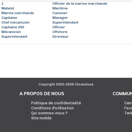
1
Officier de la marine marchande
Matelot
Maritime
Marine marchande
Cuisinier
Capitaine
Manager
Chef mécanicien
Superintendent
Capitaine 200
Officier
Mécanicien
Offshore
Superintendant
Directeur
Copyright 2005-2026 Clicandsea
A PROPOS DE NOUS
COMMUN
Politique de confidentialité
Cen
Conditions d'utilisation
Fac
Qui sommes-nous ?
Twi
Site mobile