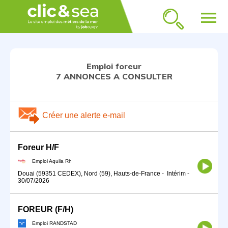
menu
Emploi foreur
7 ANNONCES A CONSULTER
Créer une alerte e-mail
Foreur H/F
Emploi Aquila Rh
Douai (59351 CEDEX), Nord (59), Hauts-de-France
-
Intérim
-
30/07/2026
FOREUR (F/H)
Emploi RANDSTAD