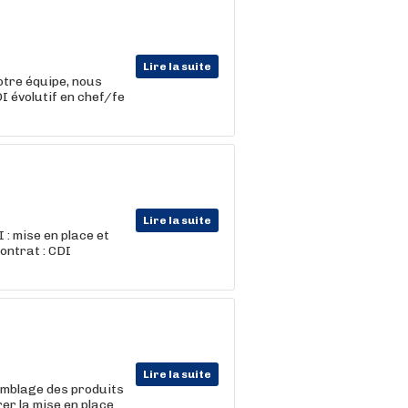
Lire la suite
re équipe, nous
I évolutif en chef/fe
Lire la suite
: mise en place et
ontrat : CDI
Lire la suite
emblage des produits
er la mise en place