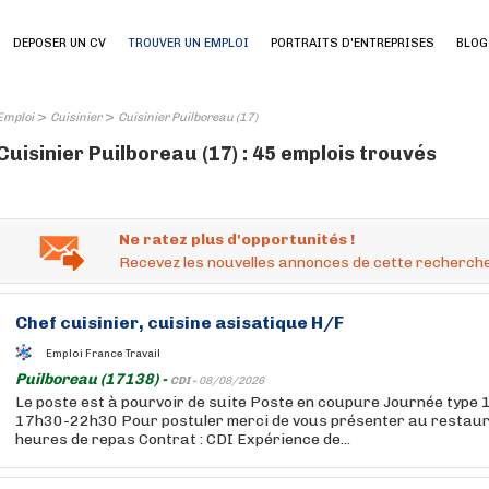
DEPOSER UN CV
TROUVER UN EMPLOI
PORTRAITS D'ENTREPRISES
BLOG
>
>
Emploi
Cuisinier
Cuisinier Puilboreau (17)
Cuisinier Puilboreau (17) : 45 emplois trouvés
Ne ratez plus d'opportunités !
Recevez les nouvelles annonces de cette recherche
Chef
cuisinier
, cuisine asisatique H/F
Emploi France Travail
Puilboreau (17138) -
CDI -
08/08/2026
Le poste est à pourvoir de suite Poste en coupure Journée type
17h30-22h30 Pour postuler merci de vous présenter au restaur
heures de repas Contrat : CDI Expérience de...