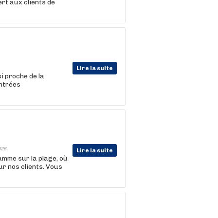
rt aux clients de
Lire la suite
i proche de la
entrées
026
Lire la suite
amme sur la plage, où
ur nos clients. Vous