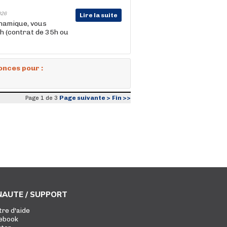
026
Lire la suite
ynamique, vous
3h (contrat de 35h ou
onces pour :
Page suivante >
Fin >>
Page 1 de 3
AUTE / SUPPORT
tre d'aide
ebook