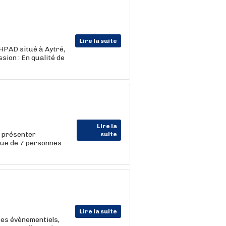
Lire la suite
EHPAD situé à Aytré,
ission : En qualité de
Lire la
s présenter
suite
que de 7 personnes
Lire la suite
ces évènementiels,