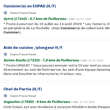
Cuisinier
(e) en EHPAD (H/F)
Emploi France Travail
Aytré (17440) - 5,7 kms de Puilboreau -
CDD -
24/07/2026
* Poste à pourvoir du 16 juillet au 14 août 2026 * Les Tamaris, 
en périphérie de La Rochelle : Un(e)
Cuisinier
(e) de collectivité. M
Cuisinier
(...
Aide de cuisine /plongeur H/F
Emploi France Travail
Sainte-Soulle (17220) - 7,9 kms de Puilboreau -
CDI -
25/07/2026
* Poste URGENT * Vous pouvez envoyer votre CV par mail ou vou
directement au sein de l'entreprise. Au sein d'une équipe dynami
dans une boucherie/charcuterie/traiteur, vou...
Chef de Partie (H/F)
Emploi France Travail
Angoulins (17690) - 9 kms de Puilboreau -
CDD -
07/08/2026
Coté Océan, est une résidence à vocation hôtelière dotée d'espa