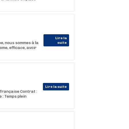
Lire la
, nous sommes à la
suite
ome, efficace, avoir
Lire la suite
e française Contrat :
 : Temps plein