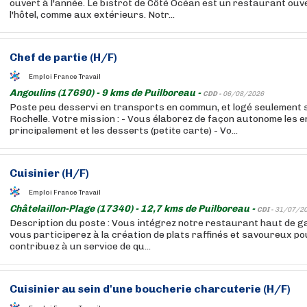
ouvert à l'année. Le bistrot de Côté Océan est un restaurant ouve
l'hôtel, comme aux extérieurs. Notr...
Chef de partie (H/F)
Emploi France Travail
Angoulins (17690) - 9 kms de Puilboreau -
CDD -
06/08/2026
Poste peu desservi en transports en commun, et logé seulement s
Rochelle. Votre mission : - Vous élaborez de façon autonome les 
principalement et les desserts (petite carte) - Vo...
Cuisinier
(H/F)
Emploi France Travail
Châtelaillon-Plage (17340) - 12,7 kms de Puilboreau -
CDI -
31/07/2
Description du poste : Vous intégrez notre restaurant haut de g
vous participerez à la création de plats raffinés et savoureux po
contribuez à un service de qu...
Cuisinier
au sein d'une boucherie charcuterie (H/F)