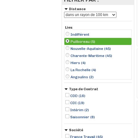
Distance
Lieu
Indifférent
Puilboreau (5)
Nouvelle-Aquitaine (45)
Charente-Maritime (45)
Hiers (4)
La Rochelle (4)
Angoulins (2)
Châtelaillon-Plage (2)
Type de Contrat
La Tremblade (2)
CDD (16)
Les Mathes (2)
CDI (19)
Pons (2)
Intérim (2)
Saint-Georges-d'Oléron (2)
Saisonnier (8)
Saint-Palais-sur-Mer (2)
Société
France Travail (45)