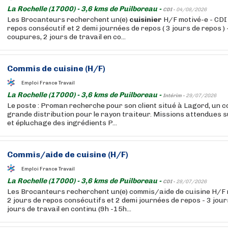
La Rochelle (17000) - 3,6 kms de Puilboreau -
CDI -
04/08/2026
Les Brocanteurs recherchent un(e)
cuisinier
H/F motivé-e - CDI 
repos consécutif et 2 demi journées de repos ( 3 jours de repos ) 
coupures, 2 jours de travail en co...
Commis de cuisine (H/F)
Emploi France Travail
La Rochelle (17000) - 3,6 kms de Puilboreau -
Intérim -
29/07/2026
Le poste : Proman recherche pour son client situé à Lagord, un c
grande distribution pour le rayon traiteur. Missions attendues s
et épluchage des ingrédients P...
Commis/aide de cuisine (H/F)
Emploi France Travail
La Rochelle (17000) - 3,6 kms de Puilboreau -
CDI -
28/07/2026
Les Brocanteurs recherchent un(e) commis/aide de cuisine H/F m
2 jours de repos consécutifs et 2 demi journées de repos - 3 jou
jours de travail en continu (9h -15h...