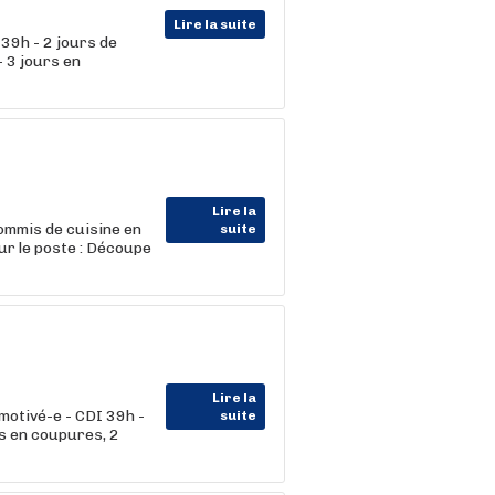
Lire la suite
39h - 2 jours de
- 3 jours en
Lire la
ommis de cuisine en
suite
ur le poste : Découpe
Lire la
otivé-e - CDI 39h -
suite
rs en coupures, 2