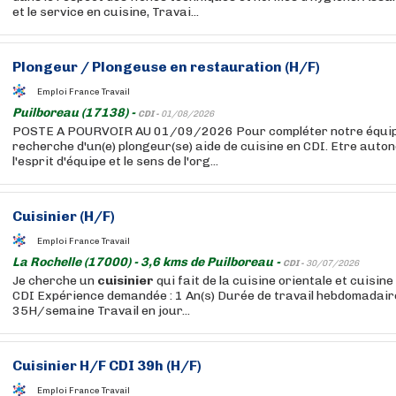
et le service en cuisine, Travai...
Plongeur / Plongeuse en restauration (H/F)
Emploi France Travail
Puilboreau (17138) -
CDI -
01/08/2026
POSTE A POURVOIR AU 01/09/2026 Pour compléter notre équipe
recherche d'un(e) plongeur(se) aide de cuisine en CDI. Etre auton
l'esprit d'équipe et le sens de l'org...
Cuisinier
(H/F)
Emploi France Travail
La Rochelle (17000) - 3,6 kms de Puilboreau -
CDI -
30/07/2026
Je cherche un
cuisinier
qui fait de la cuisine orientale et cuisin
CDI Expérience demandée : 1 An(s) Durée de travail hebdomadaire
35H/semaine Travail en jour...
Cuisinier
H/F CDI 39h (H/F)
Emploi France Travail