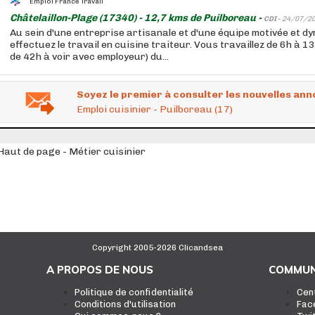
Emploi France Travail
Châtelaillon-Plage (17340) - 12,7 kms de Puilboreau -
CDI -
24/07/2
Au sein d'une entreprise artisanale et d'une équipe motivée et d
effectuez le travail en cuisine traiteur. Vous travaillez de 6h à 1
de 42h à voir avec employeur) du...
Soyez le premier à consulter les nouvelles ann
Emploi cuisinier - Puilboreau (17)
Haut de page - Métier cuisinier
Copyright 2005-2026 Clicandsea
A PROPOS DE NOUS
COMMUN
Politique de confidentialité
Cen
Conditions d'utilisation
Fac