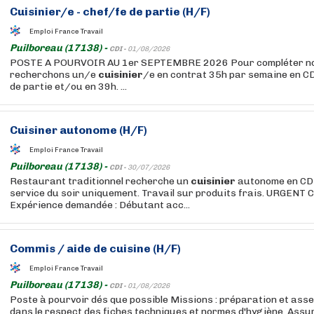
Cuisinier
/e - chef/fe de partie (H/F)
Emploi France Travail
Puilboreau (17138) -
CDI -
01/08/2026
POSTE A POURVOIR AU 1er SEPTEMBRE 2026 Pour compléter not
recherchons un/e
cuisinier
/e en contrat 35h par semaine en CD
de partie et/ou en 39h. ...
Cuisiner autonome (H/F)
Emploi France Travail
Puilboreau (17138) -
CDI -
30/07/2026
Restaurant traditionnel recherche un
cuisinier
autonome en CDI 
service du soir uniquement. Travail sur produits frais. URGENT C
Expérience demandée : Débutant acc...
Commis / aide de cuisine (H/F)
Emploi France Travail
Puilboreau (17138) -
CDI -
01/08/2026
Poste à pourvoir dés que possible Missions : préparation et ass
dans le respect des fiches techniques et normes d'hygiène. Assur