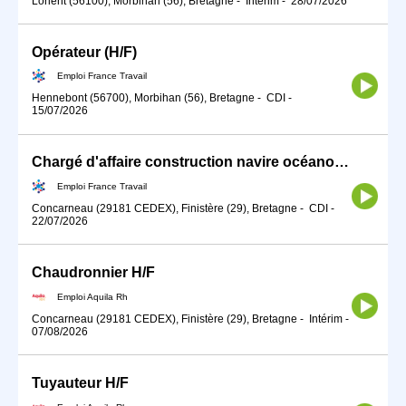
Lorient (56100), Morbihan (56), Bretagne
-
Intérim
-
28/07/2026
Opérateur (H/F)
Emploi France Travail
Hennebont (56700), Morbihan (56), Bretagne
-
CDI
-
15/07/2026
Chargé d'affaire construction navire océanographique/hydrographiq (H/F)
Emploi France Travail
Concarneau (29181 CEDEX), Finistère (29), Bretagne
-
CDI
-
22/07/2026
Chaudronnier H/F
Emploi Aquila Rh
Concarneau (29181 CEDEX), Finistère (29), Bretagne
-
Intérim
-
07/08/2026
Tuyauteur H/F