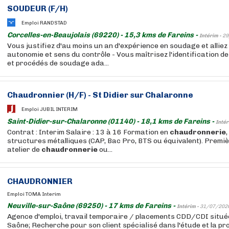
SOUDEUR (F/H)
Emploi RANDSTAD
Corcelles-en-Beaujolais (69220) - 15,3 kms de Fareins -
Intérim -
29
Vous justifiez d'au moins un an d'expérience en soudage et alliez
autonomie et sens du contrôle - Vous maîtrisez l'identification de
et procédés de soudage ada...
Chaudronnier (H/F) - St Didier sur Chalaronne
Emploi JUBIL INTERIM
Saint-Didier-sur-Chalaronne (01140) - 18,1 kms de Fareins -
Intér
Contrat : Interim Salaire : 13 à 16 Formation en
chaudronnerie
structures métalliques (CAP, Bac Pro, BTS ou équivalent). Premi
atelier de
chaudronnerie
ou...
CHAUDRONNIER
Emploi TOMA Interim
Neuville-sur-Saône (69250) - 17 kms de Fareins -
Intérim -
31/07/202
Agence d'emploi, travail temporaire / placements CDD/CDI située
Saône; Recherche pour son client spécialisé dans l'étude et la pr