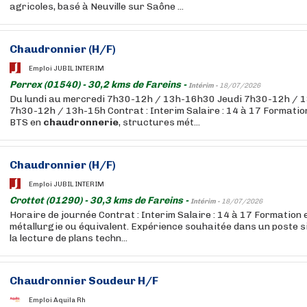
agricoles, basé à Neuville sur Saône ...
Chaudronnier (H/F)
Emploi JUBIL INTERIM
Perrex (01540) - 30,2 kms de Fareins -
Intérim -
18/07/2026
Du lundi au mercredi 7h30-12h / 13h-16h30 Jeudi 7h30-12h / 
7h30-12h / 13h-15h Contrat : Interim Salaire : 14 à 17 Formatio
BTS en
chaudronnerie
, structures mét...
Chaudronnier (H/F)
Emploi JUBIL INTERIM
Crottet (01290) - 30,3 kms de Fareins -
Intérim -
18/07/2026
Horaire de journée Contrat : Interim Salaire : 14 à 17 Formation
métallurgie ou équivalent. Expérience souhaitée dans un poste si
la lecture de plans techn...
Chaudronnier Soudeur H/F
Emploi Aquila Rh