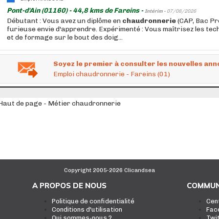
Pont-d'Ain (01160) - 44,8 kms de Fareins -
Intérim -
07/08/2026
Débutant : Vous avez un diplôme en
chaudronnerie
(CAP, Bac Pro
furieuse envie d'apprendre. Expérimenté : Vous maîtrisez les te
et de formage sur le bout des doig...
Soyez le premier à consulter les nouvelles ann
Emploi chaudronnerie - Fareins (01)
Haut de page - Métier chaudronnerie
Copyright 2005-2026 Clicandsea
A PROPOS DE NOUS
COMMUN
Politique de confidentialité
Cen
Conditions d'utilisation
Fac
Qui sommes-nous ?
Twi