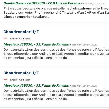
Sainte-Consorce (69280) - 27,6 kms de Fareins -
CDI -
28/07/2026
Pré-requis Lecture de plan de métallerie /
chaudronnerie
Traça
Soudure sur Acier Profil recherché Titulaire d'un CAP ou d'un B
Chaudronnerie
/Soudure,...
Chaudronnier H/F
Emploi Aquila Rh
Meyzieux (69330) - 33,7 kms de Fareins -
Intérim -
20/07/2026
Dématérialisation des contrats et des fiches de paie via l' Appli
Group (disponible sur Android et IOS) Accès immédiat aux avant
d'Entreprise (CSE) dès la 1ère heure de ...
Chaudronnier H/F
Emploi Aquila Rh
Meyzieux (69330) - 33,7 kms de Fareins -
Intérim -
20/07/2026
Dématérialisation des contrats et des fiches de paie via l' Appli
Group (disponible sur Android et IOS) Accès immédiat aux avant
d'Entreprise (CSE) dès la 1ère heure de ...