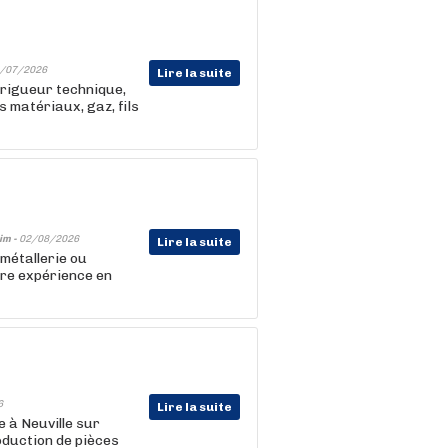
/07/2026
Lire la suite
 rigueur technique,
s matériaux, gaz, fils
im -
02/08/2026
Lire la suite
, métallerie ou
ère expérience en
6
Lire la suite
 à Neuville sur
oduction de pièces