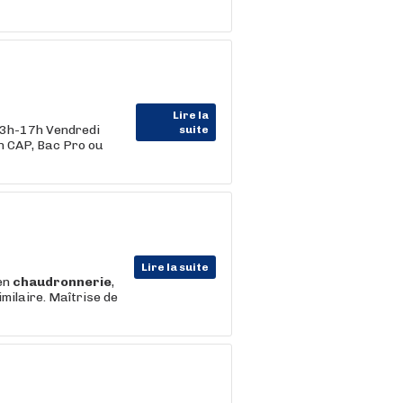
Lire la
13h-17h Vendredi
suite
n CAP, Bac Pro ou
Lire la suite
 en
chaudronnerie
,
milaire. Maîtrise de