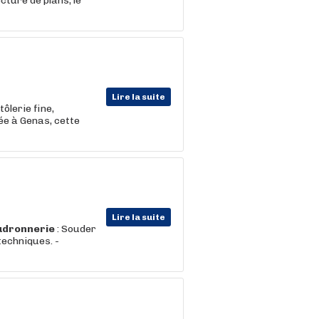
cture de plans, le
Lire la suite
tôlerie fine,
ée à Genas, cette
Lire la suite
udronnerie
: Souder
techniques. -