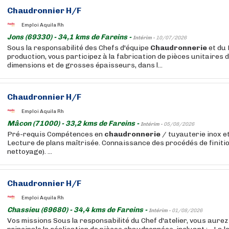
Chaudronnier H/F
Emploi Aquila Rh
Jons (69330) - 34,1 kms de Fareins -
Intérim -
10/07/2026
Sous la responsabilité des Chefs d'équipe
Chaudronnerie
et du
production, vous participez à la fabrication de pièces unitaires
dimensions et de grosses épaisseurs, dans l...
Chaudronnier H/F
Emploi Aquila Rh
Mâcon (71000) - 33,2 kms de Fareins -
Intérim -
05/08/2026
Pré-requis Compétences en
chaudronnerie
/ tuyauterie inox et
Lecture de plans maîtrisée. Connaissance des procédés de finitio
nettoyage). ...
Chaudronnier H/F
Emploi Aquila Rh
Chassieu (69680) - 34,4 kms de Fareins -
Intérim -
01/08/2026
Vos missions Sous la responsabilité du Chef d'atelier, vous aure