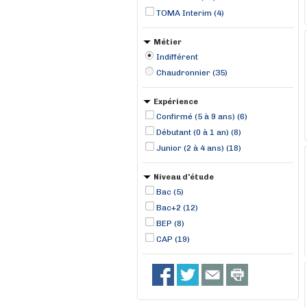
TOMA Interim (4)
Métier
Indifférent
Chaudronnier (35)
Expérience
Confirmé (5 à 9 ans) (6)
Débutant (0 à 1 an) (8)
Junior (2 à 4 ans) (18)
Niveau d'étude
Bac (5)
Bac+2 (12)
BEP (8)
CAP (19)