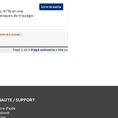
Lire la suite
, BTS) et une
chniques de traçage
onces pour :
Page suivante >
Fin >>
Page 1 de 3
AUTE / SUPPORT
tre d'aide
ebook
tter