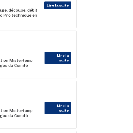
Lire la suite
ge, découpe, débit
ac Pro technique en
Lire la
cation Mistertemp
suite
ages du Comité
Lire la
cation Mistertemp
suite
ages du Comité