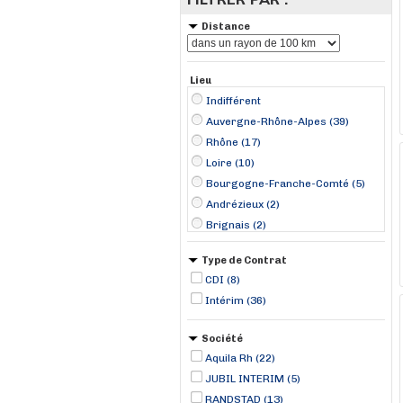
Distance
Lieu
Indifférent
Auvergne-Rhône-Alpes (39)
Rhône (17)
Loire (10)
Bourgogne-Franche-Comté (5)
Andrézieux (2)
Brignais (2)
Chalon-sur-Saône (2)
Type de Contrat
Le Chambon-Feugerolles (2)
CDI (8)
Meyzieux (2)
Intérim (36)
Pont-d'Ain (2)
Pusignan (2)
Société
Saint-Étienne (2)
Aquila Rh (22)
Albon (1)
JUBIL INTERIM (5)
Boz (1)
RANDSTAD (13)