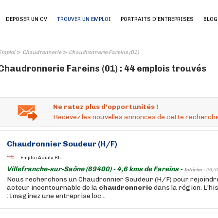
DEPOSER UN CV
TROUVER UN EMPLOI
PORTRAITS D'ENTREPRISES
BLOG
>
>
Emploi
Chaudronnerie
Chaudronnerie Fareins (01)
Chaudronnerie Fareins (01) : 44 emplois trouvés
Ne ratez plus d'opportunités !
Recevez les nouvelles annonces de cette recherche
Chaudronnier Soudeur (H/F)
Emploi Aquila Rh
Villefranche-sur-Saône (69400) - 4,6 kms de Fareins -
Intérim -
29/0
Nous recherchons un Chaudronnier Soudeur (H/F) pour rejoindre 
acteur incontournable de la
chaudronnerie
dans la région. L'his
: Imaginez une entreprise loc...