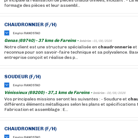
principale la réalisation de pièces chaudronnées, incluant : - La le
formage des pièces et leur assembl...
CHAUDRONNIER (F/H)
Emploi RANDSTAD
Genas (69740) - 37 kms de Fareins -
Intérim -
01/08/2026
Notre client est une structure spécialisée en
chaudronnerie
et 
reconnue pour son savoir-faire technique et sa polyvalence. Bas
entreprise conçoit et réalise des p...
SOUDEUR (F/H)
Emploi RANDSTAD
Vénissieux (69200) - 37,1 kms de Fareins -
Intérim -
08/08/2026
Vos principales missions seront les suivantes : - Soudure et
cha
différents éléments métalliques selon les plans et spécifications 
Fabrication et assemblage : E...
CHAUDRONNIER (F/H)
Emploi RANDSTAD