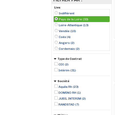
Lieu
Indifférent
Pays de la Loire (33)
Loire-Atlantique (13)
Vendée (10)
Coëx (4)
Angers (2)
Cordemais (2)
La Roche-sur-Yon (2)
Type de Contrat
Le Poiré-sur-Vie (2)
CDI (2)
Saint-Philbert-de-Grand-Lieu (2)
Intérim (31)
Sainte-Cécile (2)
Ancenis (1)
Société
Bazougers (1)
Aquila Rh (23)
Carquefou (1)
DOMINO RH (1)
JUBIL INTERIM (2)
RANDSTAD (7)