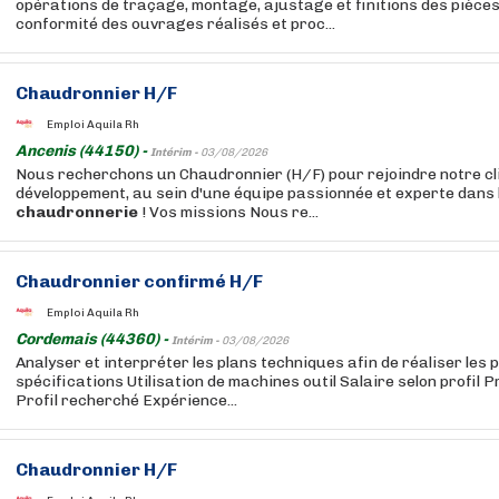
opérations de traçage, montage, ajustage et finitions des pièces
conformité des ouvrages réalisés et proc...
Chaudronnier H/F
Emploi Aquila Rh
Ancenis (44150) -
Intérim -
03/08/2026
Nous recherchons un Chaudronnier (H/F) pour rejoindre notre clie
développement, au sein d'une équipe passionnée et experte dans 
chaudronnerie
! Vos missions Nous re...
Chaudronnier confirmé H/F
Emploi Aquila Rh
Cordemais (44360) -
Intérim -
03/08/2026
Analyser et interpréter les plans techniques afin de réaliser les
spécifications Utilisation de machines outil Salaire selon profil 
Profil recherché Expérience...
Chaudronnier H/F