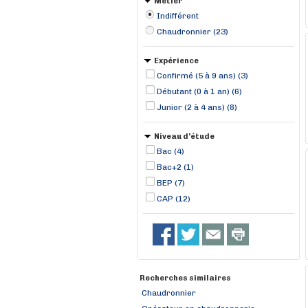
Métier
Indifférent
Chaudronnier (23)
Expérience
Confirmé (5 à 9 ans) (3)
Débutant (0 à 1 an) (6)
Junior (2 à 4 ans) (8)
Niveau d'étude
Bac (4)
Bac+2 (1)
BEP (7)
CAP (12)
Recherches similaires
Chaudronnier