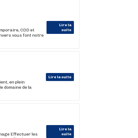
Lire la
emporaire, CDD et
suite
nvers vous font notre
Lire la suite
nt, en plein
le domaine de la
Lire la
nage Effectuer les
suite