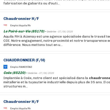
fabrication de gabarits ou d'outi...
Chaudronnier H/F
Emploi Aquila Rh
Le Poiré-sur-Vie (85170) -
Intérim -
07/08/2026
Aquila RH à Aizenay est une agence spécialisée dans le travail t
CDI. Notre engagement, notre proximité et notre transparence e
différence. Nous mettons tout en u...
CHAUDRONNIER (F/H)
Emploi RANDSTAD
Coëx (85220) -
Intérim -
07/08/2026
Implantée à Coëx, notre client est spécialisé dans la
chaudronne
métallerie et la tuyauterie industrielle depuis plus de 35 ans. Il c
structures m...
Chaudronnier H/F
Emploi Aquila Rh