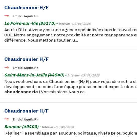
Chaudronnier H/F
Emploi Aquila Rh
Le Poiré-sur-Vie (85170) -
Intérim -
04/08/2026
Aquila RH à Aizenay est une agence spécialisée dans le travail t
CDI. Notre engagement, notre proximité et notre transparence e
différence. Nous mettons tout en u...
Chaudronnier H/F
Emploi Aquila Rh
Saint-Mars-la-Jaille (44540) -
Intérim -
03/08/2026
Nous recherchons un Chaudronnier (H/F) pour rejoindre notre clie
développement, au sein d'une équipe passionnée et experte dans 
chaudronnerie
! Vos missions Nous re...
Chaudronnier H/F
Emploi Aquila Rh
Saumur (49400) -
Intérim -
03/08/2026
Réaliser l'assemblage par soudure, pointage, rivetage ou boulon