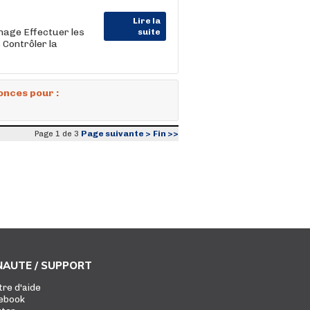
Lire la
nage Effectuer les
suite
 Contrôler la
onces pour :
Page suivante >
Fin >>
Page 1 de 3
AUTE / SUPPORT
tre d'aide
ebook