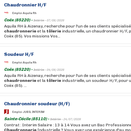
Chaudronnier H/F
Emploi Aquila Rh
Coëx (85220) -
Intérim -
07/08/2026
Aquila RH à Aizenay, recherche pour l'un de ses clients spécialisé
chaudronnerie
et la
tôlerie
industrielle, un chaudronnier H/F, 
Coëx (85). Vos missions Vos...
Soudeur H/F
Emploi Aquila Rh
Coëx (85220) -
Intérim -
04/08/2026
Aquila RH à Aizenay, recherche pour l'un de ses clients spécialisé
chaudronnerie
et la
tôlerie
industrielle, un soudeur H/F, pour 
Coëx (85). ...
Chaudronnier soudeur (H/F)
Emploi JUBIL INTERIM
Sainte-Cécile (85110) -
Intérim -
24/07/2026
Contrat : Interim Salaire : 13 à 14 Vous avez un Bac Professionn
Chaudronnerie
Industrielle.? Vous avez une expérience d'au mo