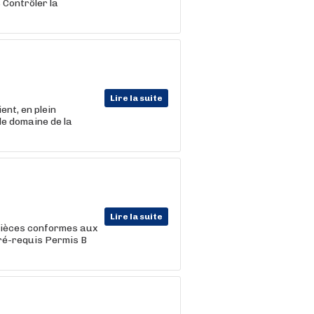
 Contrôler la
Lire la suite
nt, en plein
le domaine de la
Lire la suite
 pièces conformes aux
Pré-requis Permis B