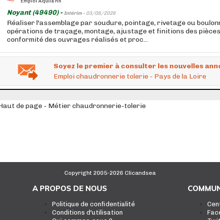
Emploi Aquila Rh
Noyant (49490) -
Intérim -
03/08/2026
Réaliser l'assemblage par soudure, pointage, rivetage ou boulon
opérations de traçage, montage, ajustage et finitions des pièces
conformité des ouvrages réalisés et proc...
Soyez le premier à consulter les nouvelles ann
Emploi chaudronnerie tolerie - Pays de la Loire
Haut de page - Métier chaudronnerie-tolerie
Copyright 2005-2026 Clicandsea
A PROPOS DE NOUS
COMMUN
Politique de confidentialité
Cen
Conditions d'utilisation
Fac