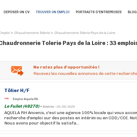
DEPOSER UN CV
TROUVER UN EMPLOI
PORTRAITS D'ENTREPRISES
BLOG
>
>
Emploi
Chaudronnerie Tolerie
Chaudronnerie Tolerie Pays de la Loire
Chaudronnerie Tolerie Pays de la Loire : 33 emploi
Ne ratez plus d'opportunités !
Recevez les nouvelles annonces de cette recherche
Tôlier H/F
Emploi Aquila Rh
Le Fuilet (49270) -
Intérim -
05/08/2026
AQUILA RH Ancenis, c'est une agence 100% locale qui vous acc
recherche d'emploi sur des postes en intérim ou en CDD/CDI. Notr
Nous avons pour objectif la satisfa...