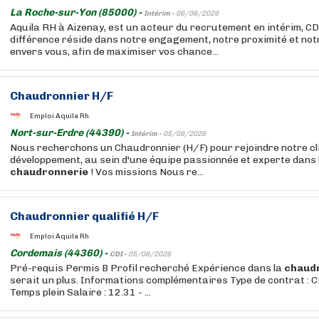
La Roche-sur-Yon (85000) -
Intérim -
06/08/2026
Aquila RH à Aizenay, est un acteur du recrutement en intérim, CD
différence réside dans notre engagement, notre proximité et no
envers vous, afin de maximiser vos chance...
Chaudronnier H/F
Emploi Aquila Rh
Nort-sur-Erdre (44390) -
Intérim -
05/08/2026
Nous recherchons un Chaudronnier (H/F) pour rejoindre notre clie
développement, au sein d'une équipe passionnée et experte dans 
chaudronnerie
! Vos missions Nous re...
Chaudronnier qualifié H/F
Emploi Aquila Rh
Cordemais (44360) -
CDI -
05/08/2026
Pré-requis Permis B Profil recherché Expérience dans la
chaud
serait un plus. Informations complémentaires Type de contrat : CD
Temps plein Salaire : 12.31 - ...