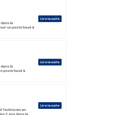
Lire la suite
 dans la
pour un poste basé à
Lire la suite
 dans la
un poste basé à
Lire la suite
el Technicien en
ins 2 ans dans la