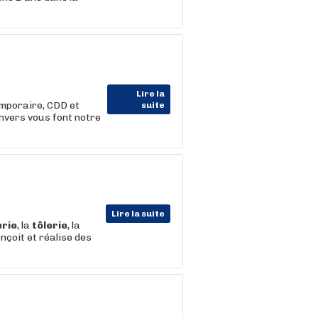
Lire la
emporaire, CDD et
suite
nvers vous font notre
Lire la suite
rie
, la
tôlerie
, la
onçoit et réalise des