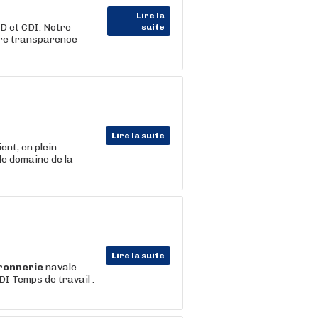
Lire la
D et CDI. Notre
suite
tre transparence
Lire la suite
nt, en plein
le domaine de la
Lire la suite
ronnerie
navale
I Temps de travail :