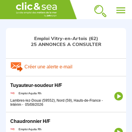
menu
Emploi Vitry-en-Artois (62)
25 ANNONCES A CONSULTER
Créer une alerte e-mail
Tuyauteur-soudeur H/F
Emploi Aquila Rh
Lambres-lez-Douai (59552), Nord (59), Hauts-de-France
-
Intérim
-
05/08/2026
Chaudronnier H/F
Emploi Aquila Rh