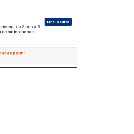
Lire la suite
rience : de 2 ans à 5
ou de maintenance
onces pour :