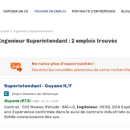
DEPOSER UN CV
TROUVER UN EMPLOI
PORTRAITS D'ENTREPRISES
BLOG
>
Emploi
Ingenieur Superintendant
Ingenieur Superintendant : 2 emplois trouvés
Ne ratez plus d'opportunités !
Recevez les nouvelles annonces de cette recherche
Superintendant
- Guyane H/F
Emploi Chantiers de l'Atlantique
Guyane (973) -
CDI -
22/07/2026
Contrat : CDI Niveau d'étude : BAC+5,
Ingénieur
, DESS, DEA Expé
ans Expérience confirmée dans le suivi de contrats industriels 
Solide connaissance des sys...