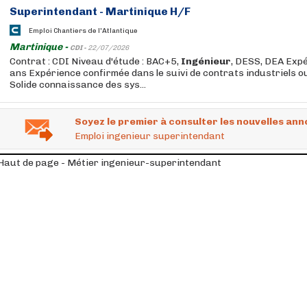
Superintendant
- Martinique H/F
Emploi Chantiers de l'Atlantique
Martinique -
CDI -
22/07/2026
Contrat : CDI Niveau d'étude : BAC+5,
Ingénieur
, DESS, DEA Expé
ans Expérience confirmée dans le suivi de contrats industriels 
Solide connaissance des sys...
Soyez le premier à consulter les nouvelles ann
Emploi ingenieur superintendant
Haut de page - Métier ingenieur-superintendant