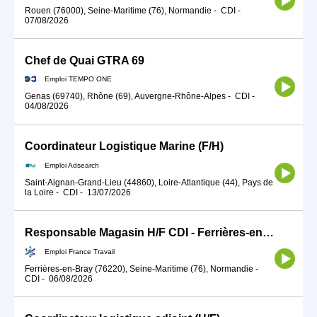
Rouen (76000), Seine-Maritime (76), Normandie
-
CDI
-
07/08/2026
Chef de Quai GTRA 69
Emploi TEMPO ONE
Genas (69740), Rhône (69), Auvergne-Rhône-Alpes
-
CDI
-
04/08/2026
Coordinateur Logistique Marine (F/H)
Emploi Adsearch
Saint-Aignan-Grand-Lieu (44860), Loire-Atlantique (44), Pays de
la Loire
-
CDI
-
13/07/2026
Responsable Magasin H/F CDI - Ferrières-en-Bray (H/F)
Emploi France Travail
Ferrières-en-Bray (76220), Seine-Maritime (76), Normandie
-
CDI
-
06/08/2026