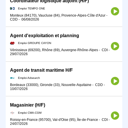
Coordinateur logistique adjoint (H/F)
Emploi TEMPO ONE
Monteux (84170), Vaucluse (84), Provence-Alpes-Côte d'Azur
-
CDD
-
06/08/2026
Agent d'exploitation et planning
Emploi GROUPE CAYON
Vénissieux (69200), Rhône (69), Auvergne-Rhône-Alpes
-
CDI
-
29/07/2026
Agent de transit maritime H/F
Emploi Adsearch
Bordeaux (33000), Gironde (33), Nouvelle-Aquitaine
-
CDD
-
10/07/2026
Magasinier (H/F)
Emploi CMA-CGM
Roissy-en-France (95700), Val-d'Oise (95), Île-de-France
-
CDI
-
24/07/2026