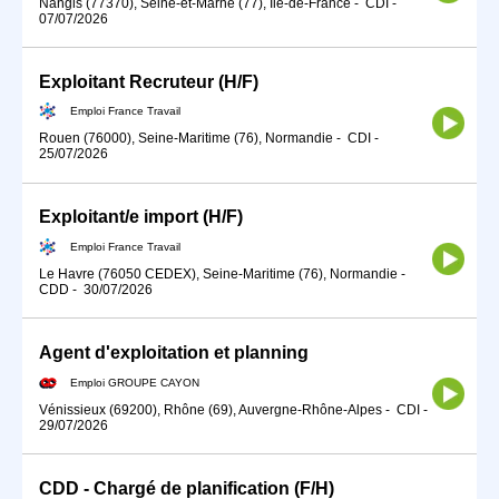
Nangis (77370), Seine-et-Marne (77), Île-de-France
-
CDI
-
07/07/2026
Exploitant Recruteur (H/F)
Emploi France Travail
Rouen (76000), Seine-Maritime (76), Normandie
-
CDI
-
25/07/2026
Exploitant/e import (H/F)
Emploi France Travail
Le Havre (76050 CEDEX), Seine-Maritime (76), Normandie
-
CDD
-
30/07/2026
Agent d'exploitation et planning
Emploi GROUPE CAYON
Vénissieux (69200), Rhône (69), Auvergne-Rhône-Alpes
-
CDI
-
29/07/2026
CDD - Chargé de planification (F/H)